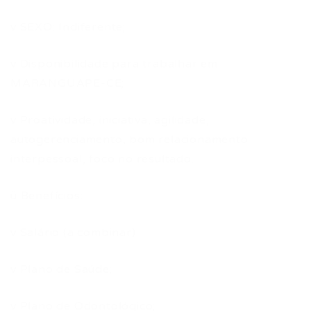
v SEXO: Indiferente;
v Disponibilidade para trabalhar em
MARANGUAPE-CE;
v Proatividade, iniciativa, agilidade,
autogerenciamento, bom relacionamento
interpessoal, foco no resultado.
ü Benefícios:
v Salário (a combinar)
v Plano de Saúde;
v Plano de Odontológico;