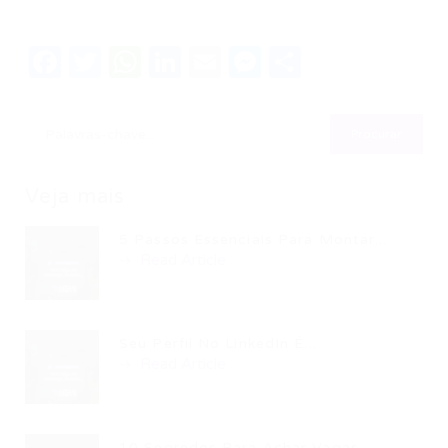
Facebook
Twitter
WhatsApp
LinkedIn
Email
Messenger
Share
Veja mais
5 Passos Essenciais Para Montar...
Read Article
Seu Perfil No LinkedIn É...
Read Article
10 Segredos Para Achar Vagas...