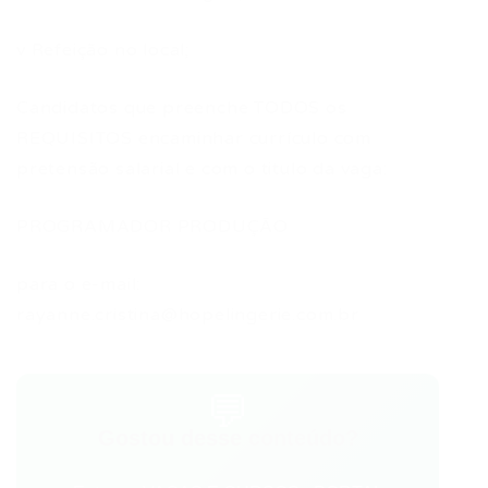
v Refeição no local;
Candidatos que preenche TODOS os
REQUISITOS encaminhar currículo com
pretensão salarial e com o titulo da vaga:
PROGRAMADOR PRODUÇÃO
para o e-mail:
rayanne.cristina@hopelingerie.com.br
💬
Gostou desse conteúdo?