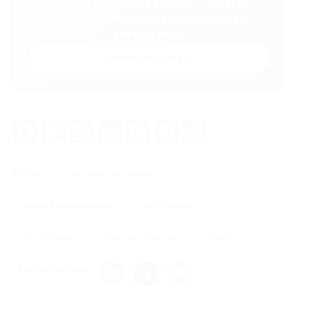
Entre no VAGAS E CURSOS - PORTAL
VAGAS no WhatsApp e receba tudo em
primeira mão!
Entrar no Grupo
Facebook
Twitter
WhatsApp
LinkedIn
Email
Messenger
Share
Tags
emprego em fortaleza
Gurgel Braga Herbster
Outra Banda
site de vagas
vagas de emprego
vagasce
Share this post