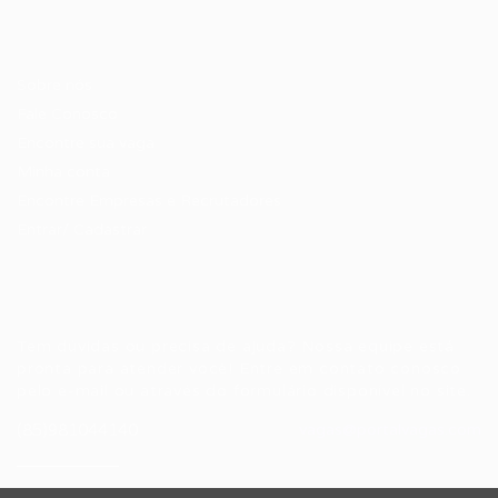
Candidatos / Vagas
Sobre nós
Fale Conosco
Encontre sua vaga
Minha conta
Encontre Empresas e Recrutadores
Entrar/ Cadastrar
Fale conosco
Tem dúvidas ou precisa de ajuda? Nossa equipe está
pronta para atender você! Entre em contato conosco
pelo e-mail ou através do formulário disponível no site.
(85)981044140
vagas@portalvagas.com