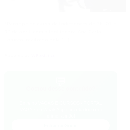
*Participe do curso de Indicadores de Rh, 07 e
09 de abril, com a facilitadora Ana Carla
Loturco, realizado pela […]
Powered by
WPeMatico
💬
Gostou desse conteúdo?
Entre no VAGAS E CURSOS - PORTAL
VAGAS no WhatsApp e receba tudo em
primeira mão!
Entrar no Grupo