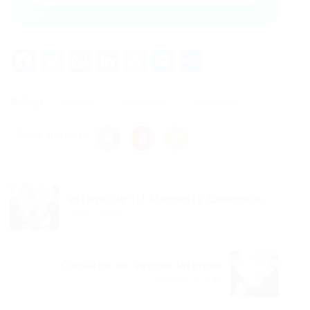
Facebook
Twitter
WhatsApp
LinkedIn
Email
Messenger
Share
Tags
limpeza
maracanau
supervisor
Share this post
estagio de Ti/ Motorista Categoria...
Post anterior
Consultor de Vendas Internas
Próximo Post