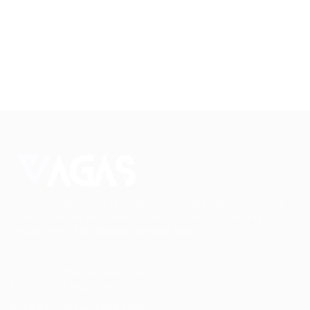
Conectando talentos a oportunidades. Explore novas
possibilidades de carreira com milhares de vagas
disponíveis.
Seu futuro começa aqui.
Cursos Profissionalizantes
|
Fale com a Recrutadora
© 2024 PortalVagas.com