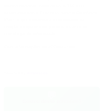
âmbito nacional. Além disso, o TSE está
desenvolvendo o Processo Judicial Eletrônico
(PJe), o que demanda a necessidade da
criação do quadro de pessoal da área de
tecnologia de informação.
Com informações do JCConcursos.
Powered by
WPeMatico
💬
Gostou desse conteúdo?