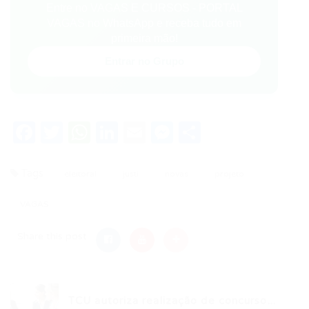
Entre no VAGAS E CURSOS - PORTAL
VAGAS no WhatsApp e receba tudo em
primeira mão!
Entrar no Grupo
Facebook
Twitter
WhatsApp
LinkedIn
Email
Messenger
Share
Tags
eleitoral
justi
novas
projeto
VAGAS
Share this post
TCU autoriza realização de concurso...