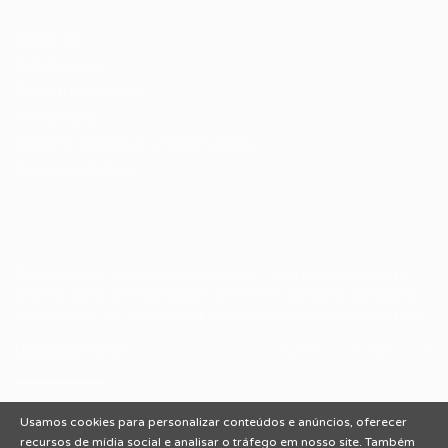
Candidatos / Vagas
Sobre nós
Fale Conosco
Encontre sua vaga
Minha conta
Encontre Empresas e Recrutadores
Entrar/ Cadastrar
Fale conosco
Tem dúvidas ou precisa de ajuda? Nossa equipe está
pronta para atender você! Entre em contato conosco
pelo e-mail ou através do formulário disponível no site.
(85)981044140
vagas@portalvagas.com
Usamos cookies para personalizar conteúdos e anúncios, oferecer
recursos de mídia social e analisar o tráfego em nosso site. Também