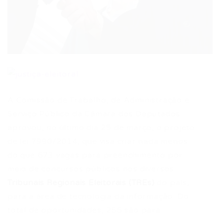
A Comissão de Trabalho, de Administração e
Serviço Público da Câmara dos Deputados
aprovou, no último dia 25 de março, o projeto
de lei 7990/2014, que visa criar nada menos
do que 673 vagas para preenchimento por
meio de concursos públicos nos diversos
Tribunais Regionais Eleitorais (TREs)
do país,
para a área de tecnologia da informação. Do
total de oportunidades, 255 são para