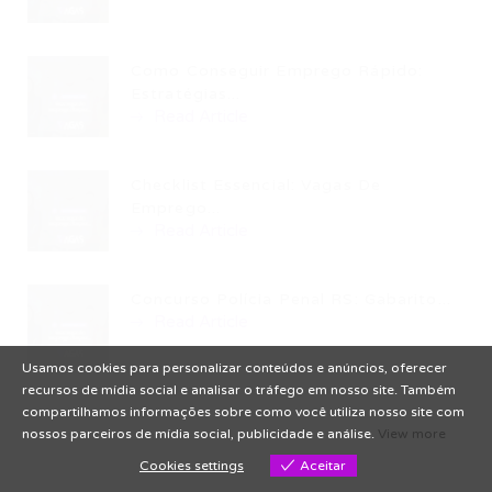
Como Conseguir Emprego Rápido:
Estratégias...
Read Article
Checklist Essencial: Vagas De
Emprego...
Read Article
Concurso Polícia Penal RS: Gabarito...
Read Article
Usamos cookies para personalizar conteúdos e anúncios, oferecer
recursos de mídia social e analisar o tráfego em nosso site. Também
compartilhamos informações sobre como você utiliza nosso site com
nossos parceiros de mídia social, publicidade e análise.
View more
Cookies settings
Aceitar