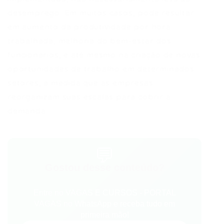
desemprego. Em muitos casos, pode resultar
em aumento da produtividade por hora
trabalhada, melhoria do bem-estar dos
funcionários, e até mesmo na criação de novas
oportunidades de trabalho em determinados
setores, à medida que as empresas
reorganizam suas escalas para cobrir a
demanda.
💬
Gostou desse conteúdo?
Entre no VAGAS E CURSOS - PORTAL
VAGAS no WhatsApp e receba tudo em
primeira mão!