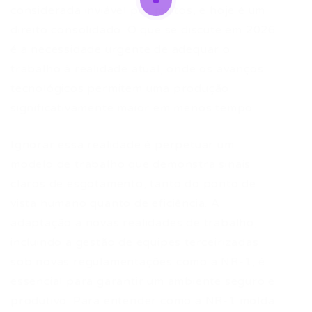
considerada inviável por muitos, e hoje é um
direito consolidado. O que se discute em 2026
é a necessidade urgente de adequar o
trabalho à realidade atual, onde os avanços
tecnológicos permitem uma produção
significativamente maior em menos tempo.
Ignorar essa realidade é perpetuar um
modelo de trabalho que demonstra sinais
claros de esgotamento, tanto do ponto de
vista humano quanto de eficiência. A
adaptação a novas realidades de trabalho,
incluindo a gestão de equipes terceirizadas
sob novas regulamentações como a NR-1, é
essencial para garantir um ambiente seguro e
produtivo. Para entender como a NR-1 molda