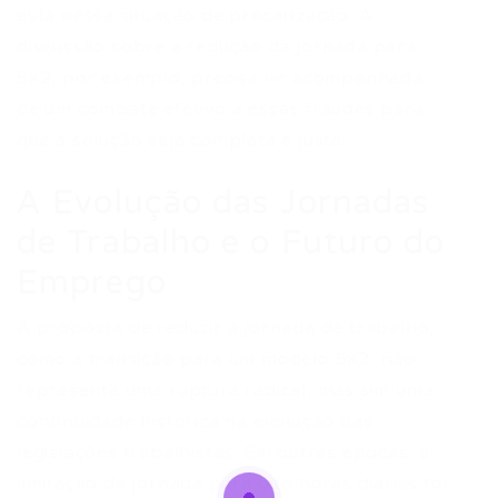
está nessa situação de precarização. A
discussão sobre a redução da jornada para
5×2, por exemplo, precisa vir acompanhada
de um combate efetivo a essas fraudes para
que a solução seja completa e justa.
A Evolução das Jornadas
de Trabalho e o Futuro do
Emprego
A proposta de reduzir a jornada de trabalho,
como a transição para um modelo 5×2, não
representa uma ruptura radical, mas sim uma
continuidade histórica na evolução das
legislações trabalhistas. Em outras épocas, a
limitação da jornada para oito horas diárias foi