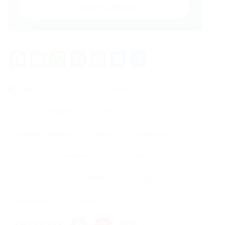
Entrar no Grupo
Facebook
Twitter
WhatsApp
LinkedIn
Email
Messenger
Share
Tags
6x1
G20
jornada
jornada de trabalho
jornadas
legislação trabalhista
Modelo
pejotização
pode
produtividade
profissional
redução
saude
saúde do trabalhador
tempo
trabalhadores
trabalho
Share this post