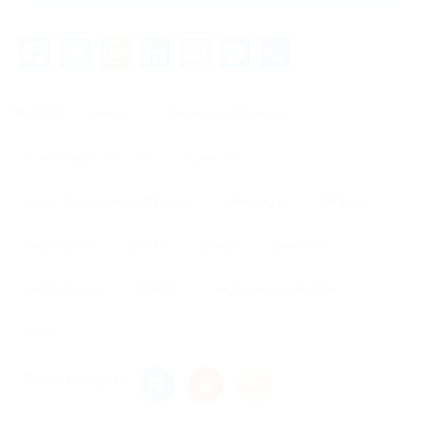
Facebook
Twitter
WhatsApp
LinkedIn
Email
Messenger
Share
Tags
busca
carreira profissional
como fazer currículo
curriculo
currículo primeiro emprego
emprego
Estagio
habilidades
pode
portal
primeiro
profissional
VAGAS
vagas para iniciantes
você
Share this post