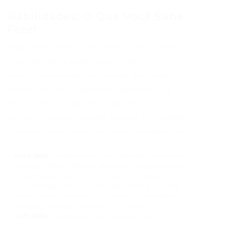
Habilidades: O Que Você Sabe
Fazer
Aqui, você deve listar tanto as habilidades
técnicas (hard skills) quanto as
comportamentais (soft skills) que possui.
Pense em tudo o que você aprendeu na
escola, em cursos, em atividades
extracurriculares ou até mesmo em hobbies
que exigem alguma competência específica.
Hard Skills:
Conhecimento em softwares específicos
(Pacote Office, editores de imagem, linguagens de
programação básicas), idiomas, ferramentas,
metodologias, etc. (Ex: “Pacote Office avançado
(Word, Excel, PowerPoint)”, “Inglês intermediário”,
“Noções de design gráfico com Canva”).
Soft Skills:
Habilidades interpessoais e de