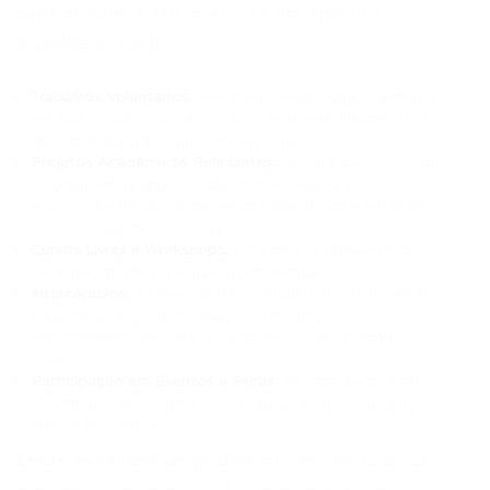
capacidades e seu interesse em aprender.
Considere incluir:
Trabalhos Voluntários:
Descreva a instituição, o período
em que atuou e suas principais responsabilidades. Isso
mostra iniciativa e engajamento social.
Projetos Acadêmicos Relevantes:
Se você participou de
projetos em grupo na faculdade ou escola que
envolveram pesquisa, desenvolvimento, apresentação
ou liderança, mencione-os.
Cursos Livres e Workshops:
Liste cursos relevantes que
você fez, mesmo que não sejam formais.
Intercâmbios:
Se realizou um intercâmbio, mencione a
experiência e os aprendizados adquiridos,
especialmente em relação a idiomas e adaptação
cultural.
Participação em Eventos e Feiras:
Se você participou
ativamente de eventos da sua área de interesse, pode
ser um diferencial.
Essas experiências podem preencher lacunas