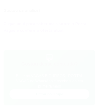
Gostou da análise?
Clique aqui para saber mais sobre o Portal
Vagas e conferir a oferta atual.
💬
Gostou desse conteúdo?
Entre no VAGAS E CURSOS - PORTAL
VAGAS no WhatsApp e receba tudo em
primeira mão!
Entrar no Grupo