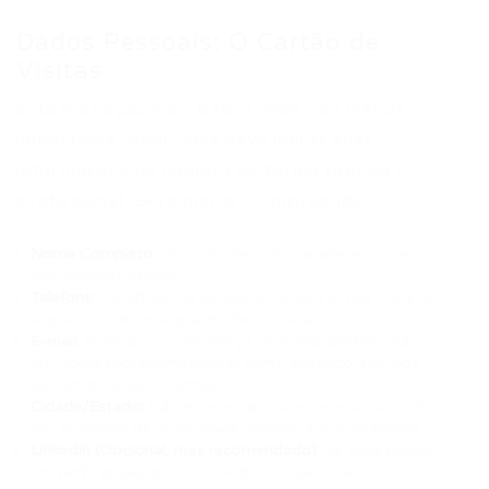
Dados Pessoais: O Cartão de
Visitas
Esta é a seção mais básica, mas não menos
importante. Aqui, você deve incluir suas
informações de contato de forma precisa e
profissional. Geralmente, compreende:
Nome Completo:
Use o nome como aparece em seus
documentos oficiais.
Telefone:
Certifique-se de que o número esteja correto
e que você atenda quando for contatado.
E-mail:
Opte por um endereço de e-mail profissional
(ex:
nome.sobrenome@email.com
), evitando apelidos
ou combinações informais.
Cidade/Estado:
Não é necessário o endereço completo
por questões de privacidade, apenas a sua localidade.
LinkedIn (Opcional, mas recomendado):
Se você possui
um perfil atualizado no LinkedIn, inclua o link. Isso