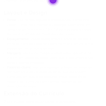
chamar a atenção positiva.
Layout e Design
Fonte:
Use fontes legíveis e profissionais, como Arial,
Calibri, Times New Roman ou Georgia. Mantenha um
tamanho de fonte entre 10 e 12 pontos para o corpo
do texto e um pouco maior para os títulos.
Espaçamento:
Utilize espaçamento entre as seções e
entre os itens de cada lista para facilitar a leitura. Evite
blocos de texto muito densos.
Margens:
Mantenha margens adequadas (geralmente
2,5 cm em todos os lados) para que o documento não
pareça sobrecarregado.
Palavras-chave:
Muitas empresas utilizam sistemas de
rastreamento de candidatos (ATS) que escaneiam
currículos em busca de palavras-chave específicas.
Adapte seu currículo com termos relevantes da
descrição da vaga.
Extensão do Currículo
Para quem está buscando o primeiro