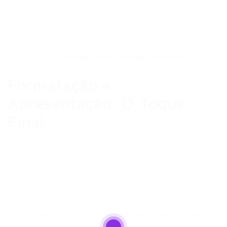
e mostrar ao empregador que você é uma
pessoa ativa, curiosa e com vontade de se
desenvolver. Para entender melhor como
fazer currículo para primeiro emprego sem
experiência,
acesse nosso artigo detalhado
.
Formatação e
Apresentação: O Toque
Final
A forma como seu currículo é apresentado é
tão importante quanto o conteúdo. Um layout
limpo, profissional e fácil de ler é
fundamental. Lembre-se que os recrutadores
recebem dezenas, senão centenas, de
currículos por dia, e um visual agradável pode