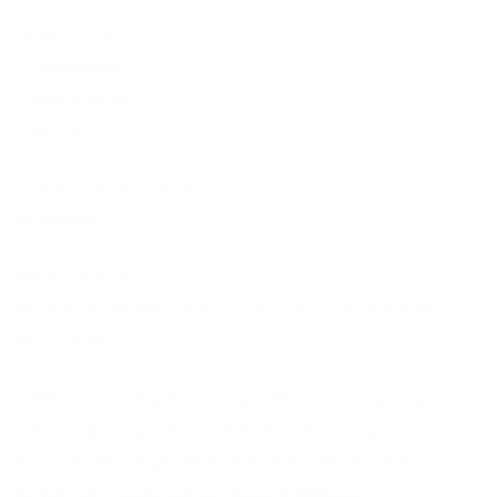
BENEFÍCIOS
Transporte
Alimentação
Outros
LOCAL DE ATUAÇÃO:
Montese
REQUISITOS:
Mínimo 6 meses de experiência como frentista
NOTURNO.
OBS: Currículos fora do perfil descrito acima,
não serão avaliados. Os interessados que se
encontram no perfil acima descrito, devem
enviar currículo, para: recrutamento2