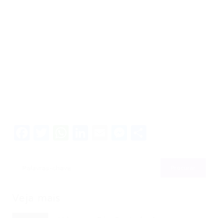
Facebook
Twitter
WhatsApp
LinkedIn
Email
Messenger
Share
Veja mais