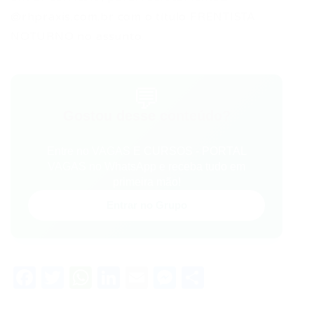
@rhpraxis.com.br com o título FRENTISTA
NOTURNO no assunto.
💬
Gostou desse conteúdo?
Entre no VAGAS E CURSOS - PORTAL
VAGAS no WhatsApp e receba tudo em
primeira mão!
Entrar no Grupo
Facebook
Twitter
WhatsApp
LinkedIn
Email
Messenger
Share