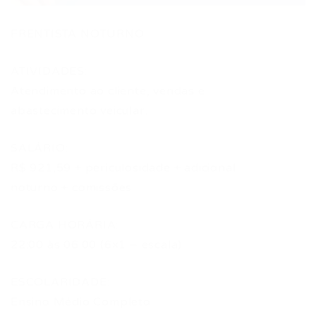
FRENTISTA NOTURNO
ATIVIDADES:
Atendimento ao cliente, vendas e
abastecimento veicular.
SALÁRIO:
R$ 921,59 + periculosidade + adicional
noturno + comissões
CARGA HORÁRIA:
22:00 às 06:00 (6×1 – escala)
ESCOLARIDADE:
Ensino Médio Completo