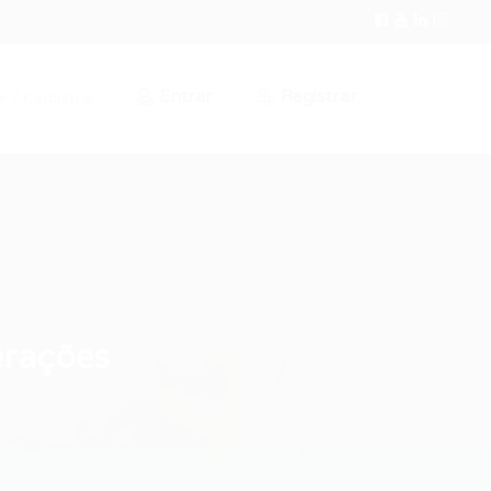
Entrar
Registrar
r / Cadastrar
erações