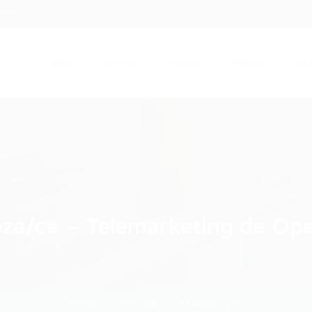
.com
Início
Serviços
Artigos
Contato
Entra
eza/ce – Telemarketing de Op
Home
Popular
Current Page