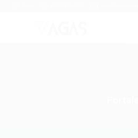
Brasil
(85) 98104-4139
vagas@portalvagas
Fortal