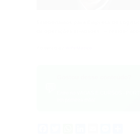
Selecionamos para Empresa de Logística
de operações atividades: – realizar ac
Powered by
WPeMatico
Gostou desse conteúdo?
💬
Entre no VAGAS E CURSOS - PORTA
em primeira mão!
Facebook
Twitter
WhatsApp
LinkedIn
Email
Messe
Sha