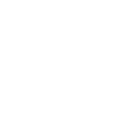
após a publicação do edital?
O que fazer se o cronograma de estudo pós-edital
parecer irrealista?
⏱ Tempo de leitura: 7 minutos
Pontos Principais
A transição para o estudo pós-edital exige uma
mudança radical de mentalidade, focando em
objetividade e priorização.
A ciência cognitiva valida a necessidade de priorizar
conteúdos de maior peso e relevância para evitar
sobrecarga mental.
A resolução intensiva de questões é um pilar
fundamental, pois o “efeito teste” comprovadamente
melhora a retenção.
Cronogramas irreais e planos de estudo
excessivamente ambiciosos são contraproducentes e
levam à frustração.
A prova discursiva, quando presente, não pode ser
negligenciada e requer treino específico e contínuo.
A publicação de um edital de concurso público