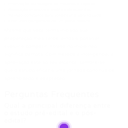
Priorização estratégica de matérias e tópicos.
Resolução intensiva e analítica de questões.
Revisão constante para solidificar o aprendizado.
Execução disciplinada de um plano realista.
Mesmo que você tenha iniciado sua
preparação mais tarde, ainda é possível
evoluir e competir. Atraso no início não
significa derrota. Com método e inteligência, a
aprovação está ao seu alcance. Lembre-se
que o estudo eficaz é uma jornada contínua de
aprendizado e adaptação.
Perguntas Frequentes
Qual a principal diferença entre
o estudo pré-edital e o pós-
edital?