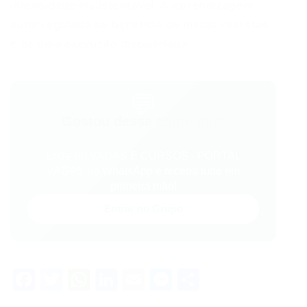
intensidade insustentável. A aprendizagem
autorregulada se beneficia de metas realistas
e de uma execução disciplinada.
💬
Gostou desse conteúdo?
Entre no VAGAS E CURSOS - PORTAL
VAGAS no WhatsApp e receba tudo em
primeira mão!
Entrar no Grupo
Facebook
Twitter
WhatsApp
LinkedIn
Email
Messenger
Share