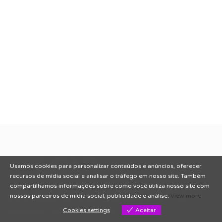
Usamos cookies para personalizar conteúdos e anúncios, oferecer
recursos de mídia social e analisar o tráfego em nosso site. Também
compartilhamos informações sobre como você utiliza nosso site com
Conectando talentos a oportunidades. Explore novas
nossos parceiros de mídia social, publicidade e análise.
View more
possibilidades de carreira com milhares de vagas
disponíveis.
Seu futuro começa aqui.
Cookies settings
Aceitar