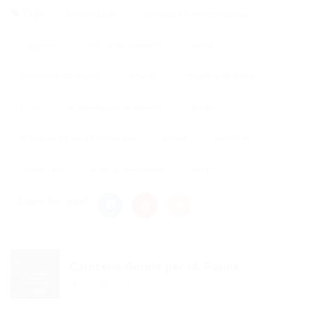
Tags
aprendizado
aprovação em concursos
cognitiva
Concursos Públicos
edital
eficiência de estudo
estudo
estudo pós-edital
foco
organização de estudos
pode
Preparação para Concursos
prova
questões
resolução
técnicas de estudo
tempo
Share this post
Cafeteria Gerida por IA Patina...
Post anterior