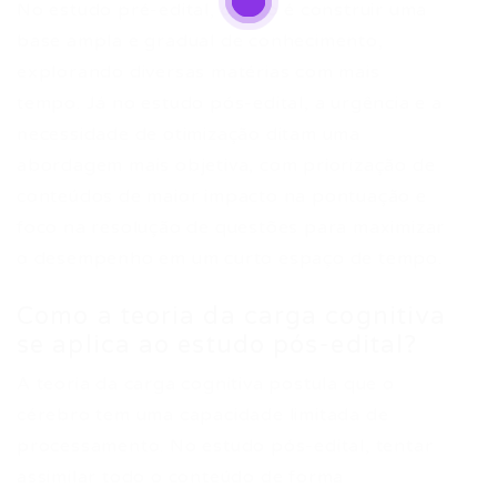
No estudo pré-edital, o foco é construir uma
base ampla e gradual de conhecimento,
explorando diversas matérias com mais
tempo. Já no estudo pós-edital, a urgência e a
necessidade de otimização ditam uma
abordagem mais objetiva, com priorização de
conteúdos de maior impacto na pontuação e
foco na resolução de questões para maximizar
o desempenho em um curto espaço de tempo.
Como a teoria da carga cognitiva
se aplica ao estudo pós-edital?
A teoria da carga cognitiva postula que o
cérebro tem uma capacidade limitada de
processamento. No estudo pós-edital, tentar
assimilar todo o conteúdo de forma