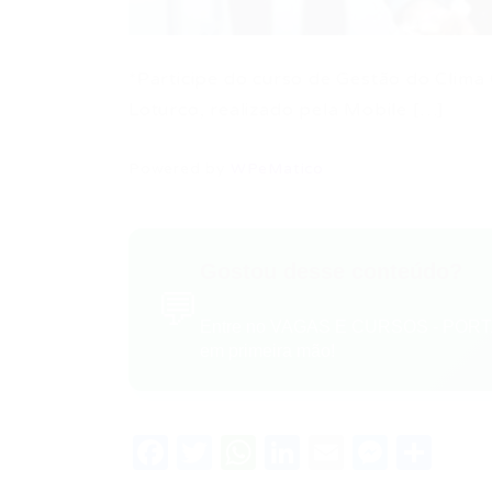
*Participe do curso de Gestão do Clima 
Loturco, realizado pela Mobile […]
Powered by
WPeMatico
Gostou desse conteúdo?
💬
Entre no VAGAS E CURSOS - PORTA
em primeira mão!
Facebook
Twitter
WhatsApp
LinkedIn
Email
Messe
Sha