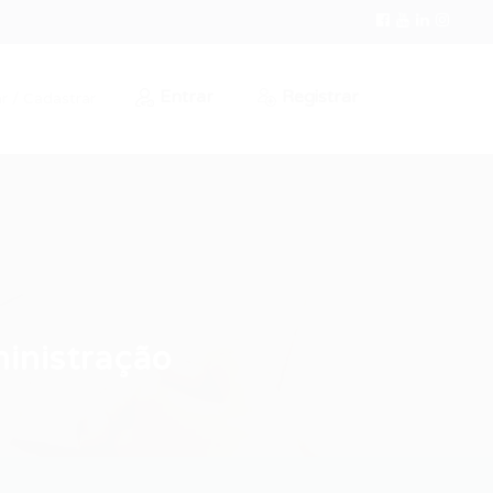
Entrar
Registrar
r / Cadastrar
inistração