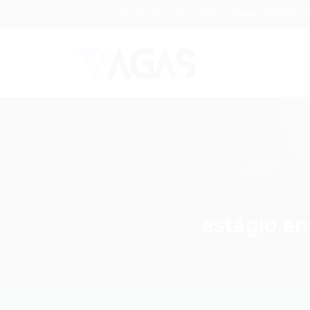
Brasil
(85) 98104-4139
vagas@portalvagas
estágio e