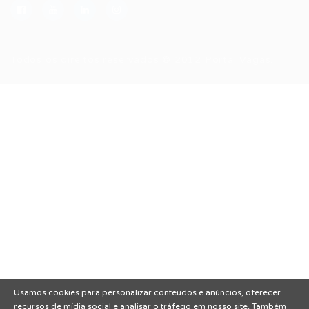
Todos os direitos reservados © 2012 Portal Vagas.
Usamos cookies para personalizar conteúdos e anúncios, oferecer
recursos de mídia social e analisar o tráfego em nosso site. Também