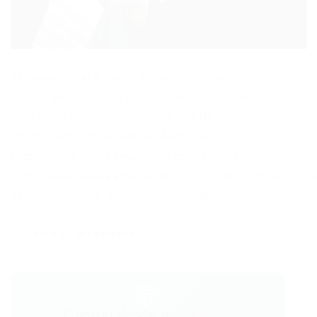
estagiário para Setor Administrativo
*Participe do curso de Entrevista de Seleção
com Foco em Competências, 20 de Junho de
2015, com a facilitadora Madalena […]
http://www.cearaempregos.com.br/feed/
http://www.cearaempregos.com.br/201506081903
estagiario-para-setor-administrativo/
Powered by
WPeMatico
💬
Gostou desse conteúdo?