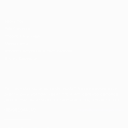
Candidatos / Vagas
Sobre nós
Fale Conosco
Encontre sua vaga
Minha conta
Encontre Empresas e Recrutadores
Entrar/ Cadastrar
Fale conosco
Tem dúvidas ou precisa de ajuda? Nossa equipe está
pronta para atender você! Entre em contato conosco
pelo e-mail ou através do formulário disponível no site.
(85)981044140
vagas@portalvagas.com