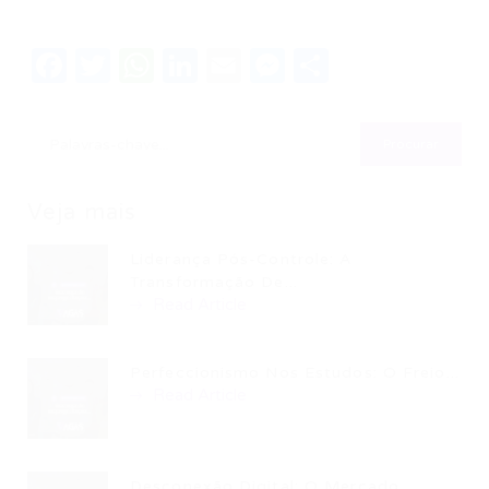
Facebook
Twitter
WhatsApp
LinkedIn
Email
Messenger
Share
Veja mais
Liderança Pós-Controle: A
Transformação De...
Read Article
Perfeccionismo Nos Estudos: O Freio...
Read Article
Desconexão Digital: O Mercado