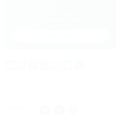
Entre no VAGAS E CURSOS - PORTAL
VAGAS no WhatsApp e receba tudo em
primeira mão!
Entrar no Grupo
Facebook
Twitter
WhatsApp
LinkedIn
Email
Messenger
Share
Tags
administrativo
Estagiário
para
setor
Share this post