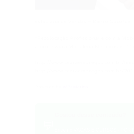
estagiária de Vendas – Bairro Cocó/ce
*Recolocação Profissional é com a Mobi
a professora Madalena Medeiros e a**
http://www.cearaempregos.com.br/fee
http://www.cearaempregos.com.br/201
Powered by
WPeMatico
Gostou desse conteúdo?
💬
Entre no VAGAS E CURSOS - PORTA