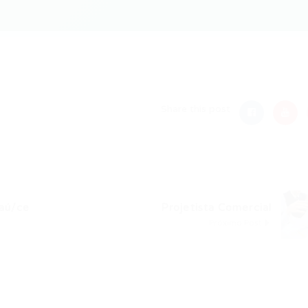
nger
re
Share this post
naú/ce
Projetista Comercial
Próximo Post