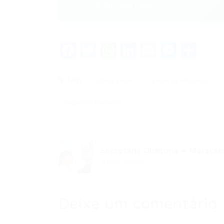
em primeira mão!
Facebook
Twitter
WhatsApp
LinkedIn
Email
Messe
Sha
Tags
Portal Vagas
vagas de emprego
Vagas em Fortaleza
Secretária Diretoria – Maraca
Post anterior
Deixe um comentário