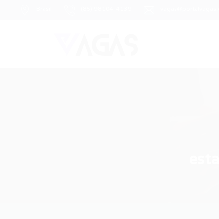
Brasil
(85) 98104-4139
vagas@portalvagas
est