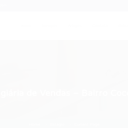
.com
Início
Serviços
Artigos
Contato
Entra
agiária de Vendas – Bairro Coc
Home
Estagio
Current Page