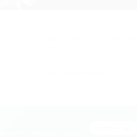
le Consultoria.* *Agende um atendimento individual c
umente suas chances […]
d/
70103145027-estagiaria-de-vendas-bairro-cococe/
Entrar no Grupo
L VAGAS no WhatsApp e receba tudo