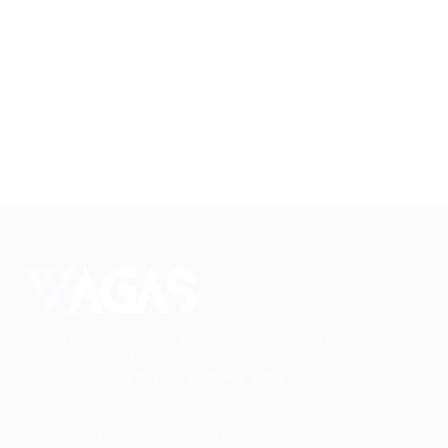
Conectando talentos a oportunidades. Explore novas
possibilidades de carreira com milhares de vagas
disponíveis.
Seu futuro começa aqui.
Cursos Profissionalizantes
|