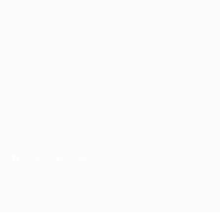
Minha conta
Encontre Empresas e Recrutadores
Entrar/ Cadastrar
Fale conosco
Tem dúvidas ou precisa de ajuda? Nossa equipe está
pronta para atender você! Entre em contato conosco
pelo e-mail ou através do formulário disponível no site.
(85)981044140
vagas@portalvagas.com
Todos os direitos reservados © 2012 Portal Vagas.