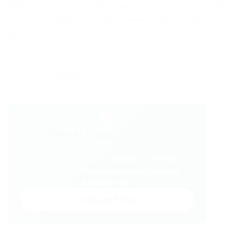
http://www.vaganordeste.com.br/2015/10/empreg
tecnico-de-seguranca-do-trabalho-fortaleza-
ce.html
http://www.vaganordeste.com.br/ceara/fortaleza/f
Powered by
WPeMatico
💬
Gostou desse conteúdo?
Entre no VAGAS E CURSOS - PORTAL
VAGAS no WhatsApp e receba tudo em
primeira mão!
Entrar no Grupo