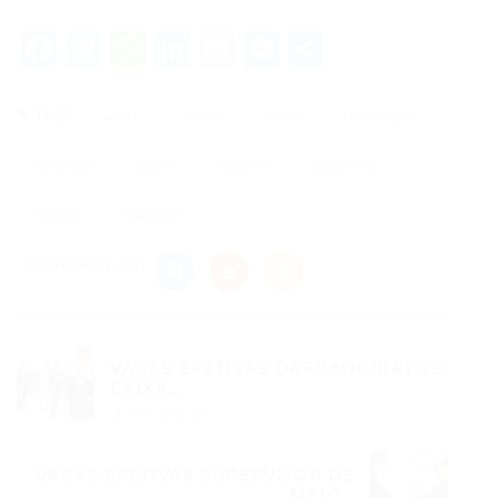
Facebook
Twitter
WhatsApp
LinkedIn
Email
Messenger
Share
Tags
atilde
ccedil
eacute
empregos
Fortaleza
iacute
seguran
segurança
Tecnico
trabalho
Share this post
VAGAS EFETIVAS OPERADOR(A) DE
CAIXA...
Post anterior
VAGAS EFETIVAS SUPERVISOR DE
MEIO...