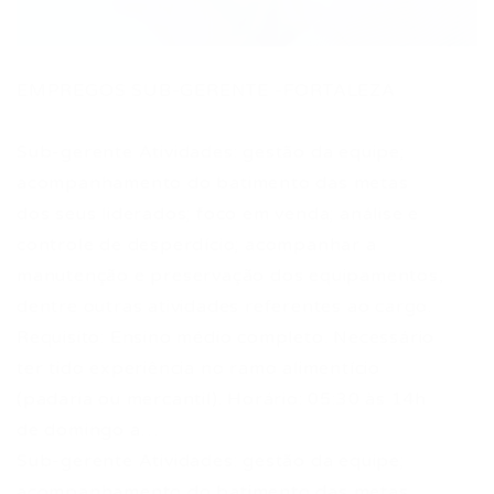
EMPREGOS SUB-GERENTE -FORTALEZA
Sub-gerente Atividades: gestão da equipe;
acompanhamento do batimento das metas
dos seus liderados; foco em venda; análise e
controle de desperdício; acompanhar a
manutenção e preservação dos equipamentos,
dentre outras atividades referentes ao cargo.
Requisito: Ensino médio completo. Necessário
ter tido experiência no ramo alimentício
(padaria ou mercantil). Horário: 05:30 às 14h
de domingo a…
Sub-gerente Atividades: gestão da equipe;
acompanhamento do batimento das metas