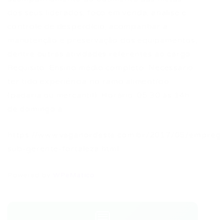
dos seus liderados; foco em venda; análise e
controle de desperdício; acompanhar a
manutenção e preservação dos equipamentos,
dentre outras atividades referentes ao cargo.
Requisito: Ensino médio completo. Necessário
ter tido experiência no ramo alimentício
(padaria ou mercantil). Horário: 05:30 às 14h
de domingo a…
https://www.vaganordeste.com.br/2017/05/empre
sub-gerente-fortaleza.html
Powered by
WPeMatico
💬