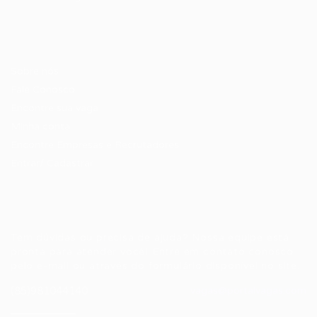
Candidatos / Vagas
Sobre nós
Fale Conosco
Encontre sua vaga
Minha conta
Encontre Empresas e Recrutadores
Entrar/ Cadastrar
Fale conosco
Tem dúvidas ou precisa de ajuda? Nossa equipe está
pronta para atender você! Entre em contato conosco
pelo e-mail ou através do formulário disponível no site.
(85)981044140
vagas@portalvagas.com