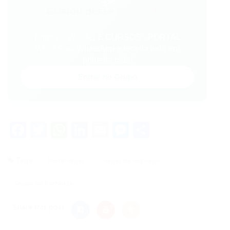
Gostou desse conteúdo?
Entre no VAGAS E CURSOS - PORTAL
VAGAS no WhatsApp e receba tudo em
primeira mão!
Entrar no Grupo
Facebook
Twitter
WhatsApp
LinkedIn
Email
Messenger
Share
Tags
Portal Vagas
vagas de emprego
Vagas em Fortaleza
Share this post