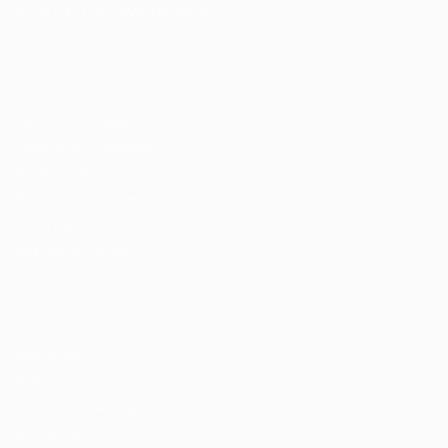
© 2024 PortalVagas.com
Recrutador / Empresas
Pacote de Vagas
Pacote de Currículos
Enviar vaga
Encontre candidados
Perfil da Empresa
Gestão de Vagas
Candidatos / Vagas
Sobre nós
Fale Conosco
Encontre sua vaga
Minha conta