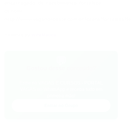
encarregado-de-recebimento-fortaleza-
ce.html
http://www.vaganordeste.com.br/ceara/fortaleza/f
Powered by
WPeMatico
💬
Gostou desse conteúdo?
Entre no VAGAS E CURSOS - PORTAL
VAGAS no WhatsApp e receba tudo em
primeira mão!
Entrar no Grupo