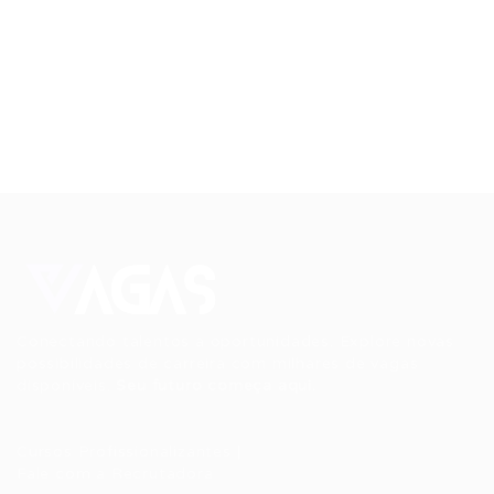
Conectando talentos a oportunidades. Explore novas
possibilidades de carreira com milhares de vagas
disponíveis.
Seu futuro começa aqui.
Cursos Profissionalizantes
|
Fale com a Recrutadora