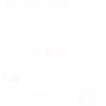
Facebook
Twitter
WhatsApp
LinkedIn
Email
Messenger
Share
Tags
aacute
ccedil
eacute
empregos
encarregado
Fortaleza
http
ndash
recebimento
vaganordeste
Share this post
TRABALHO DE ENCARREGADO DE
SETOR...
Post anterior
EMPREGO EFETIVO DE
COORDENADOR DE...
Próximo Post