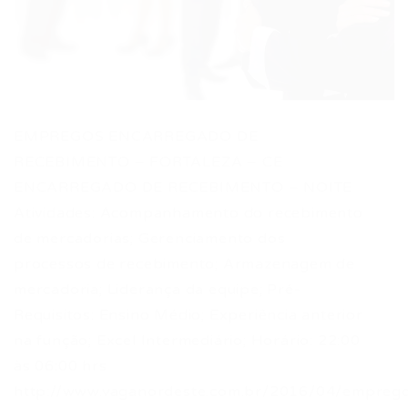
EMPREGOS ENCARREGADO DE
RECEBIMENTO – FORTALEZA – CE
ENCARREGADO DE RECEBIMENTO – NOITE
Atividades: Acompanhamento do recebimento
de mercadorias; Gerenciamento dos
processos de recebimento; Armazenagem de
mercadoria; Liderança da equipe; Pré-
Requisitos: Ensino Médio; Experiência anterior
na função; Excel Intermediário; Horário: 22:00
às 06:00 hrs
http://www.vaganordeste.com.br/2016/04/empreg