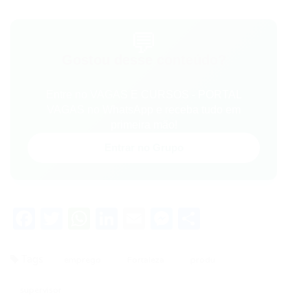
💬
Gostou desse conteúdo?
Entre no VAGAS E CURSOS - PORTAL
VAGAS no WhatsApp e receba tudo em
primeira mão!
Entrar no Grupo
Facebook
Twitter
WhatsApp
LinkedIn
Email
Messenger
Share
Tags
emprego
Fortaleza
produ
supervisor