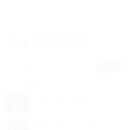
Facebook
Twitter
WhatsApp
LinkedIn
Email
Messenger
Share
Veja mais
Currículo Com 1 Página É...
Read Article
Escapando Das Armadilhas: Onde