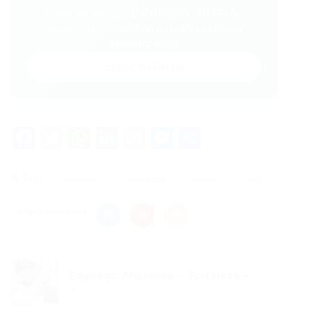
Entre no VAGAS E CURSOS - PORTAL
VAGAS no WhatsApp e receba tudo em
primeira mão!
Entrar no Grupo
Facebook
Twitter
WhatsApp
LinkedIn
Email
Messenger
Share
Tags
emprego
Fortaleza
gerais
servi
Share this post
Emprego Arquiteto – Fortaleza –...
Post anterior