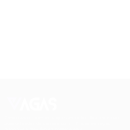
Conectando talentos a oportunidades. Explore novas
possibilidades de carreira com milhares de vagas
disponíveis.
Seu futuro começa aqui.