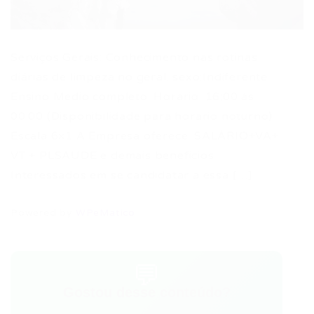
Serviços Gerais: Conhecimento nas rotinas
diárias de limpeza no geral. sexo:Indiferente
Ensino Medio completo. Horario: 16:00 ás
00:00 (Disponibilidade para horario noturno)
Escala 6×1 A Empresa oferece: SALÁRIO+VA+
VT + PLSAUDE e demais beneficios
Interessados em se candidatar a essa […]
Powered by
WPeMatico
💬
Gostou desse conteúdo?