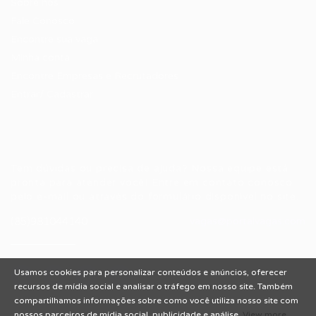
Sobre nós
Fale Conosco
Encontre sua vaga
Minha conta
Encontre Empresas e Recrutadores
Entrar/ Cadastrar
Fale conosco
Tem dúvidas ou precisa de ajuda? Nossa equipe está
pronta para atender você! Entre em contato conosco
pelo e-mail ou através do formulário disponível no site.
(85)981044140
vagas@portalvagas.com
Usamos cookies para personalizar conteúdos e anúncios, oferecer
recursos de mídia social e analisar o tráfego em nosso site. Também
compartilhamos informações sobre como você utiliza nosso site com
nossos parceiros de mídia social, publicidade e análise.
View more