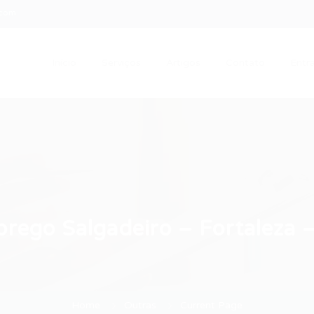
.com
Início
Serviços
Artigos
Contato
Entra
rego Salgadeiro – Fortaleza 
Home
Outras
Current Page