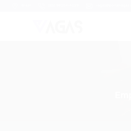
Brasil
(85) 98104-4139
vagas@portalvagas
Emp