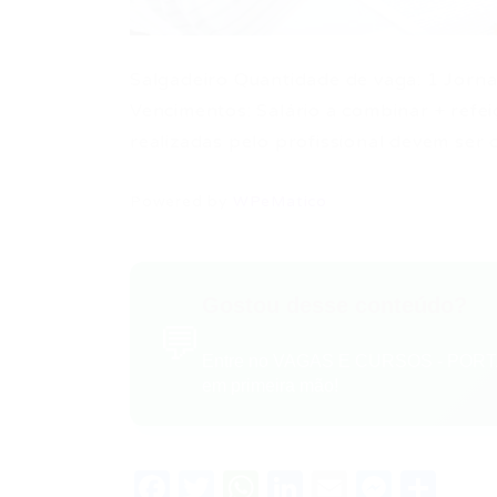
Salgadeiro Quantidade de vaga: 1 Jorn
Vencimentos: Salário a combinar + refeiç
realizadas pelo profissional devem ser 
Powered by
WPeMatico
Gostou desse conteúdo?
💬
Entre no VAGAS E CURSOS - PORTA
em primeira mão!
Facebook
Twitter
WhatsApp
LinkedIn
Email
Messe
Sha