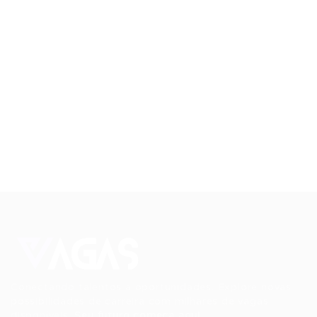
Conectando talentos a oportunidades. Explore novas
possibilidades de carreira com milhares de vagas
disponíveis.
Seu futuro começa aqui.