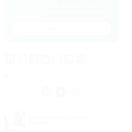
Entre no VAGAS E CURSOS - PORTAL
VAGAS no WhatsApp e receba tudo em
primeira mão!
Entrar no Grupo
Facebook
Twitter
WhatsApp
LinkedIn
Email
Messenger
Share
Tags
emprego
Fortaleza
Modelista
Share this post
Emprego Auxiliar Contábil –
Fortaleza...
Post anterior