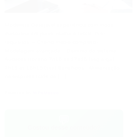
Modelista Desejável experiência com moda
masculina em jeans, malha e tactel. Pré-
requisitos: – Ensino médio completo-
Modelagem avançada – Domínio do sistema
Audaces Horário 7h15 as 17h15 (seg a qui)
7h15 as 16h15 (sex) Benefícios- Alimentação
na empresa (café da […]
Powered by
WPeMatico
💬
Gostou desse conteúdo?