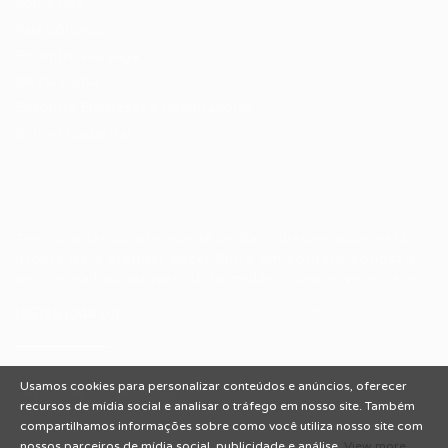
Sobre nós
Fale Conosco
Encontre sua vaga
Minha conta
Encontre Empresas e Recrutadores
Entrar/ Cadastrar
Fale conosco
Tem dúvidas ou precisa de ajuda? Nossa equipe está
pronta para atender você! Entre em contato conosco
pelo e-mail ou através do formulário disponível no site.
(85)981044140
vagas@portalvagas.com
Usamos cookies para personalizar conteúdos e anúncios, oferecer
recursos de mídia social e analisar o tráfego em nosso site. Também
compartilhamos informações sobre como você utiliza nosso site com
nossos parceiros de mídia social, publicidade e análise.
View more