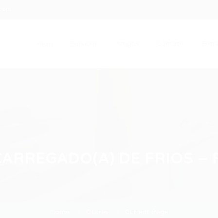
.com
Início
Serviços
Artigos
Contato
Entra
ARREGADO(A) DE FRIOS – Fo
Home
Outras
Current Page