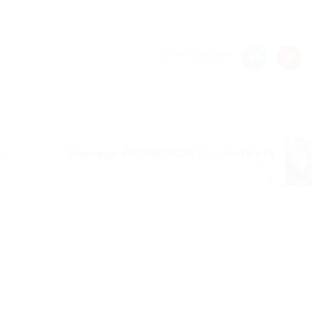
nger
re
Share this post
za
..
Emprego PROMOTOR(A) – Fortaleza
–...
Próximo Post