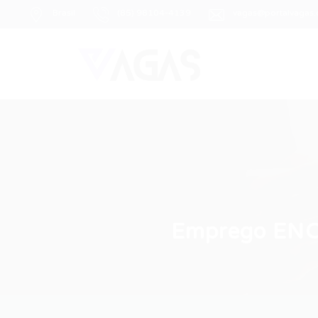
Brasil
(85) 98104-4139
vagas@portalvagas
Emprego ENC