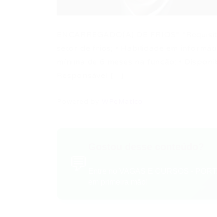
ENCARREGADO(A) DE FRIOS* *Requisitos
setor de frios; • Habilidade em informáti
mínima de 6 meses na função; • Disponib
Responsável […]
Powered by
WPeMatico
Gostou desse conteúdo?
💬
Entre no VAGAS E CURSOS - PORTA
em primeira mão!