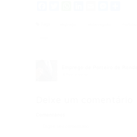
Facebook
Twitter
WhatsApp
LinkedIn
Email
Messe
Sha
Tags
emprego
encarregado
Fortale
frios
Emprego de Porteiro de Ronda.
Post anterior
Deixe um comentário
Comentários