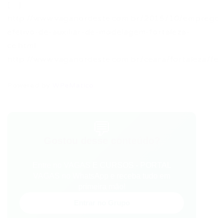
[…]
http://www.vaganordeste.com.br/2015/10/empreg
efetivo-de-auxiliar-de-modelagem-fortaleza-
ce.html
http://www.vaganordeste.com.br/ceara/fortaleza/f
Powered by
WPeMatico
💬
Gostou desse conteúdo?
Entre no VAGAS E CURSOS - PORTAL
VAGAS no WhatsApp e receba tudo em
primeira mão!
Entrar no Grupo