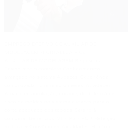
EMPREGO EFETIVO DE AUXILIAR DE
MODELAGEM -FORTALEZA – CE
AUXILIAR DE MODELAGEM Requisitos:
Ensino médio completo Conhecimentos
avançado no sistema Audaces. Experiência
comprovada no mínimo 6 meses. Atividades:
Atuar com ampliação, encaixe, digitalização e
risco de moldes no sistema audaces para o
corte adequado dos tecidos. Salário à
combinar Benefícios: VT + PS + PO + Refeição
no local + Convênio em faculdades. Horário: