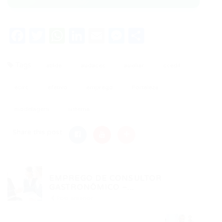
Facebook
Twitter
WhatsApp
LinkedIn
Email
Messenger
Share
Tags
atilde
audaces
auxiliar
ccedil
ecirc
efetivo
emprego
Fortaleza
modelagem
sistema
Share this post
EMPREGO DE CONSULTOR
GASTRONÔMICO –...
Post anterior