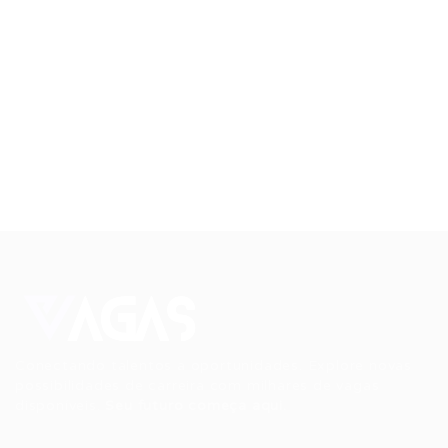
Conectando talentos a oportunidades. Explore novas
possibilidades de carreira com milhares de vagas
disponíveis.
Seu futuro começa aqui.