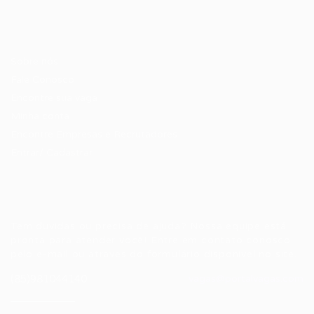
Candidatos / Vagas
Sobre nós
Fale Conosco
Encontre sua vaga
Minha conta
Encontre Empresas e Recrutadores
Entrar/ Cadastrar
Fale conosco
Tem dúvidas ou precisa de ajuda? Nossa equipe está
pronta para atender você! Entre em contato conosco
pelo e-mail ou através do formulário disponível no site.
(85)981044140
vagas@portalvagas.com