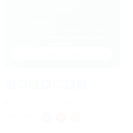
💬
Gostou desse conteúdo?
Entre no VAGAS E CURSOS - PORTAL
VAGAS no WhatsApp e receba tudo em
primeira mão!
Entrar no Grupo
Facebook
Twitter
WhatsApp
LinkedIn
Email
Messenger
Share
Tags
emprego
Fortaleza
Zelador
Share this post