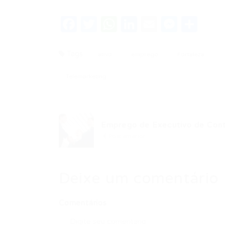
Facebook
Twitter
WhatsApp
LinkedIn
Email
Messe
Sha
Tags
ativo
emprego
Fortaleza
Telemarketing
Emprego de Executivo de Conta
Post anterior
Deixe um comentário
Comentários