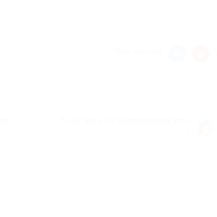
nger
re
Share this post
s...
TJ-SC abre 14 oportunidades em...
Próximo Post