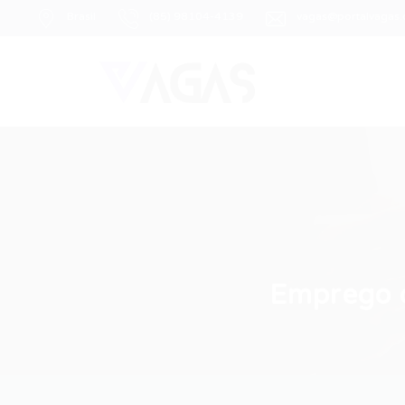
Brasil
(85) 98104-4139
vagas@portalvagas
Emprego d