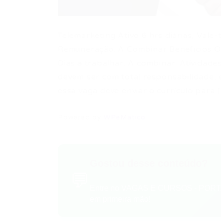
Telemarketing Ativo 6 hrs diárias, Vale-
Remuneração: A Combinar Benefícios Of
Dias a trabalhar: A combinar. Atividades
devem ser com total responsabilidade, e
essa vaga deve enviar o currículo para 
Powered by
WPeMatico
Gostou desse conteúdo?
💬
Entre no VAGAS E CURSOS - PORTA
em primeira mão!