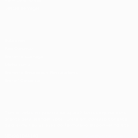
Perfil da Empresa
Gestão de Vagas
Candidatos / Vagas
Sobre nós
Fale Conosco
Encontre sua vaga
Minha conta
Encontre Empresas e Recrutadores
Entrar/ Cadastrar
Fale conosco
Tem dúvidas ou precisa de ajuda? Nossa equipe está
pronta para atender você! Entre em contato conosco
pelo e-mail ou através do formulário disponível no site.
(85)981044140
vagas@portalvagas.com