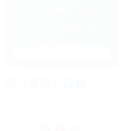
💬
Gostou desse conteúdo?
Entre no VAGAS E CURSOS - PORTAL
VAGAS no WhatsApp e receba tudo em
primeira mão!
Entrar no Grupo
Facebook
Twitter
WhatsApp
LinkedIn
Email
Messenger
Share
Tags
emprego
Fortaleza
produ
supervisor
Share this post