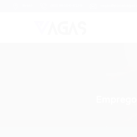
Brasil
(85) 98104-4139
vagas@portalvagas
Emprego 