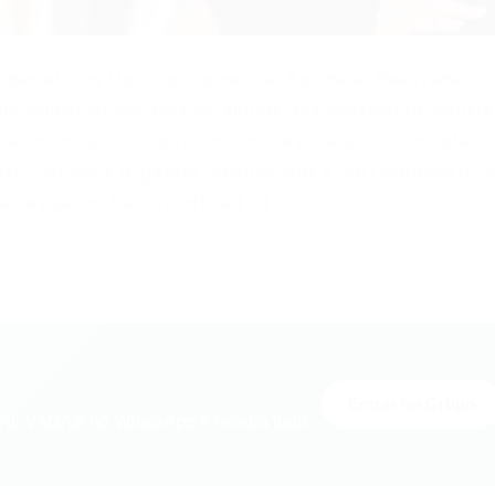
+ benefícios Horário: Comercial Atividade Realizadas
 atendimento aos pais de alunos, faz emissão de contra
ar e controlar o arquivo morto de ex-aluno. Controlar
er clientes e organiza documentos e correspondência
ecessários: Pacote office […]
Entrar no Grupo
L VAGAS no WhatsApp e receba tudo