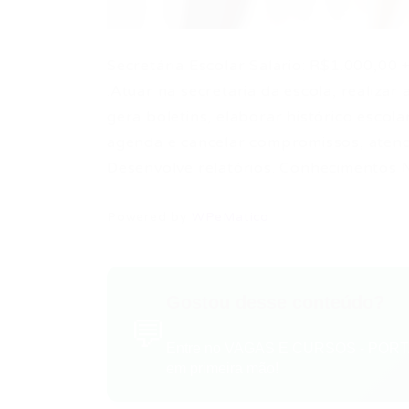
Secretária Escolar Salário: R$1.000,00 
:Atuar na secretaria da escola, realizar
gera boletins, elaborar histórico escol
agenda e cancelar compromissos, atend
Desenvolve relatórios. Conhecimentos N
Powered by
WPeMatico
Gostou desse conteúdo?
💬
Entre no VAGAS E CURSOS - PORTA
em primeira mão!