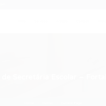
.com
Início
Serviços
Artigos
Contato
Entra
de Secretária Escolar – Forta
Home
Outras
Current Page