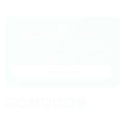
Powered by
WPeMatico
💬
Gostou desse conteúdo?
Entre no VAGAS E CURSOS - PORTAL
VAGAS no WhatsApp e receba tudo em
primeira mão!
Entrar no Grupo
Facebook
Twitter
WhatsApp
LinkedIn
Email
Messenger
Share
Tags
empilhadeira
emprego
Fortaleza