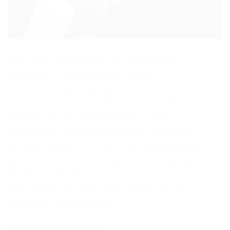
Operador de Empilhadeira Resumo das
atividades: Organização de estoque,
recebimento de ensacados. Requisitos: Ter
certificação para trabalhar com empilhadeira;
Experiência com empilhadeira e como
empilhador; Disponibilidade para trabalhar no
período noturno (22h às 06h); Disponibilidade
para trabalhar em Messejana; Remuneração/
Benefícios: Salário + adicional noturno;
Alimentação no local. Interessados em se
candidatar a essa vaga […]