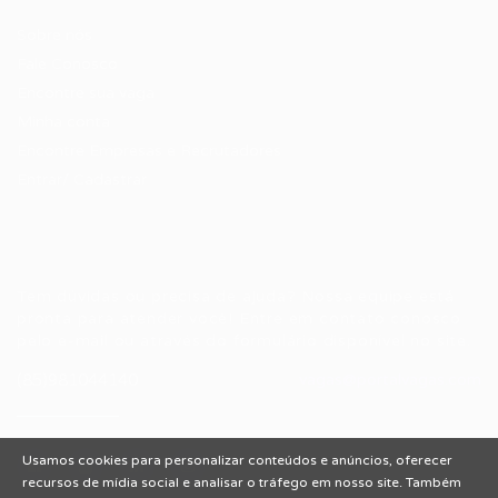
Sobre nós
Fale Conosco
Encontre sua vaga
Minha conta
Encontre Empresas e Recrutadores
Entrar/ Cadastrar
Fale conosco
Tem dúvidas ou precisa de ajuda? Nossa equipe está
pronta para atender você! Entre em contato conosco
pelo e-mail ou através do formulário disponível no site.
(85)981044140
vagas@portalvagas.com
Usamos cookies para personalizar conteúdos e anúncios, oferecer
recursos de mídia social e analisar o tráfego em nosso site. Também