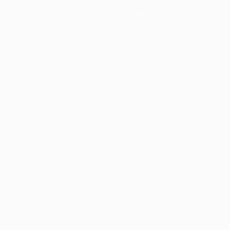
possibilidades de carreira com milhares de vagas
disponíveis.
Seu futuro começa aqui.
Cursos Profissionalizantes
|
Fale com a Recrutadora
© 2024 PortalVagas.com
Recrutador / Empresas
Pacote de Vagas
Pacote de Currículos
Enviar vaga
Encontre candidados
Perfil da Empresa
Gestão de Vagas
Candidatos / Vagas