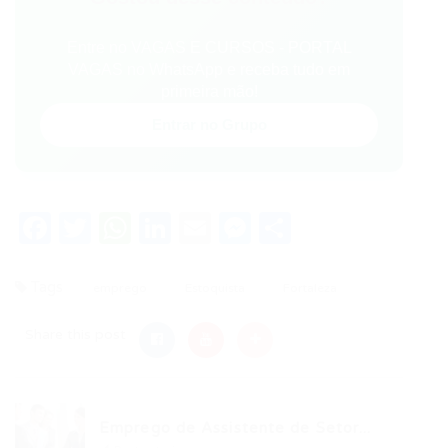
Entre no VAGAS E CURSOS - PORTAL
VAGAS no WhatsApp e receba tudo em
primeira mão!
Entrar no Grupo
Facebook
Twitter
WhatsApp
LinkedIn
Email
Messenger
Share
Tags
emprego
Estoquista
Fortaleza
Share this post
Emprego de Assistente de Setor...