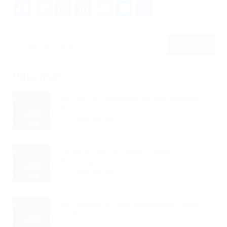
Facebook
Twitter
WhatsApp
LinkedIn
Email
Messenger
Share
Veja mais
SEFAZ/DF: Entenda As Implicações
Da...
Read Article
Turbine Seu Currículo: Como
Destacar...
Read Article
Seu LinkedIn Está Afundando? Pare...
Read Article