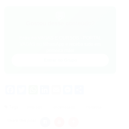
💬
Gostou desse conteúdo?
Entre no VAGAS E CURSOS - PORTAL
VAGAS no WhatsApp e receba tudo em
primeira mão!
Entrar no Grupo
Facebook
Twitter
WhatsApp
LinkedIn
Email
Messenger
Share
Tags
emprego
encarregado
Fortaleza
Share this post