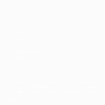
Gestão de Vagas
Candidatos / Vagas
Sobre nós
Fale Conosco
Encontre sua vaga
Minha conta
Encontre Empresas e Recrutadores
Entrar/ Cadastrar
Fale conosco
Tem dúvidas ou precisa de ajuda? Nossa equipe está
pronta para atender você! Entre em contato conosco
pelo e-mail ou através do formulário disponível no site.
(85)981044140
vagas@portalvagas.com