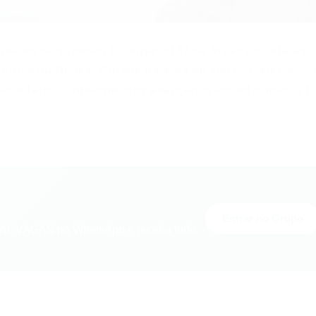
 médio ou superior (completo) TI ou áreas correlatas.
étrica ou Redes. ·Cursos na área de elétrica, eletrônic
 candidato ·Conhecimentos avançados em informática [
Entrar no Grupo
L VAGAS no WhatsApp e receba tudo
nger
re