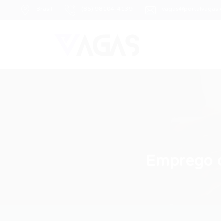
Brasil
(85) 98104-4139
vagas@portalvagas
Emprego d