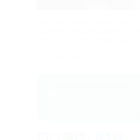
Coordenadora de T.I Requisitos: ·Ensino
·Experiência de na área de Eletrônica, El
informática será um diferencial para o
Powered by
WPeMatico
Gostou desse conteúdo?
💬
Entre no VAGAS E CURSOS - PORTA
em primeira mão!
Facebook
Twitter
WhatsApp
LinkedIn
Email
Messe
Sha