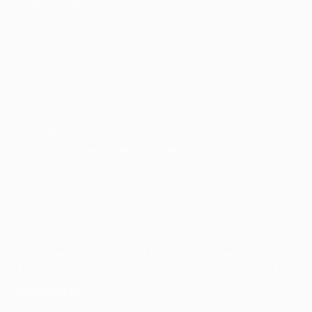
Gestão de Vagas
Candidatos / Vagas
Sobre nós
Fale Conosco
Encontre sua vaga
Minha conta
Encontre Empresas e Recrutadores
Entrar/ Cadastrar
Fale conosco
Tem dúvidas ou precisa de ajuda? Nossa equipe está
pronta para atender você! Entre em contato conosco
pelo e-mail ou através do formulário disponível no site.
(85)981044140
vagas@portalvagas.com