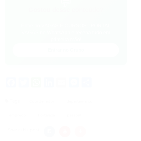
💬
Gostou desse conteúdo?
Entre no VAGAS E CURSOS - PORTAL
VAGAS no WhatsApp e receba tudo em
primeira mão!
Entrar no Grupo
Facebook
Twitter
WhatsApp
LinkedIn
Email
Messenger
Share
Tags
Coordenador
departamento
emprego
Fortaleza
pessoal
Share this post