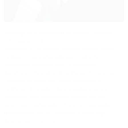
Emprego de Consultor(a) de Vendas Internas
– Fortaleza – CE
Consultor(a) de Vendas Internas Ensino médio
completo Disponibilidade para trabalhar
tarde/noite Remuneração: A Combinar
Benefícios Oferecidos: A combinar. Horário de
Trabalho: A combinar. Dias a trabalhar: A
combinar. Atividades: As atividades a serem
realizadas pelo profissional devem ser com
total responsabilidade, eficiência e qualidade
Interessados em se candidatar a essa vaga
deve enviar o currículo […]