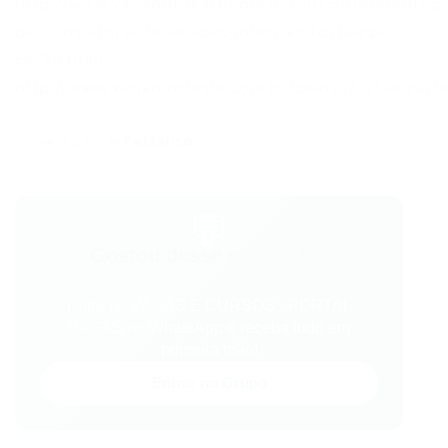
http://www.vaganordeste.com.br/2015/06/empreg
de-consultora-de-vendas-internas-fortaleza-
ce-28.html
http://www.vaganordeste.com.br/ceara/fortaleza/f
Powered by
WPeMatico
💬
Gostou desse conteúdo?
Entre no VAGAS E CURSOS - PORTAL
VAGAS no WhatsApp e receba tudo em
primeira mão!
Entrar no Grupo