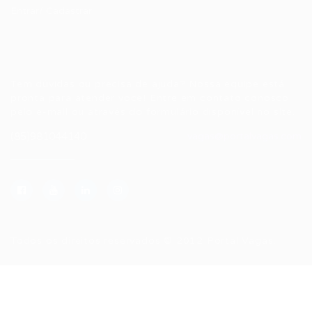
Entrar/ Cadastrar
Fale conosco
Tem dúvidas ou precisa de ajuda? Nossa equipe está
pronta para atender você! Entre em contato conosco
pelo e-mail ou através do formulário disponível no site.
(85)981044140
vagas@portalvagas.com
Todos os direitos reservados © 2012 Portal Vagas.