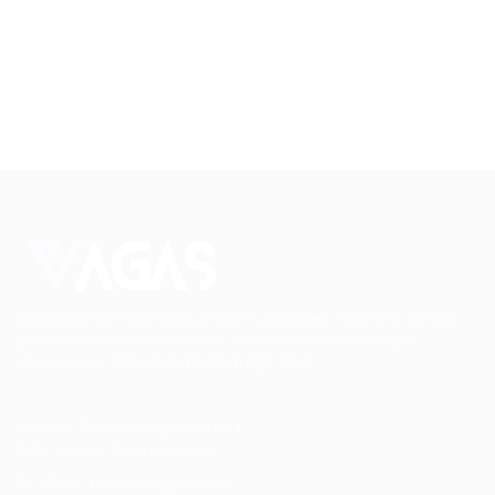
Conectando talentos a oportunidades. Explore novas
possibilidades de carreira com milhares de vagas
disponíveis.
Seu futuro começa aqui.
Cursos Profissionalizantes
|
Fale com a Recrutadora
© 2024 PortalVagas.com