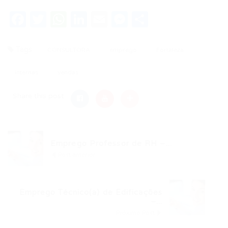
Facebook
Twitter
WhatsApp
LinkedIn
Email
Messenger
Share
Tags
CONSULTORA
emprego
Fortaleza
internas
vendas
Share this post
Emprego Professor de RH –...
Post anterior
Emprego Técnico(a) de Edificações
–...
Próximo Post