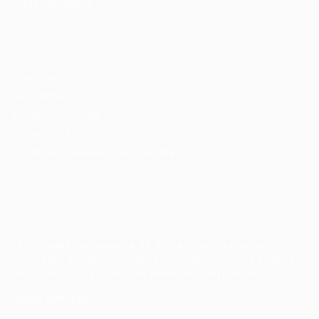
Gestão de Vagas
Candidatos / Vagas
Sobre nós
Fale Conosco
Encontre sua vaga
Minha conta
Encontre Empresas e Recrutadores
Entrar/ Cadastrar
Fale conosco
Tem dúvidas ou precisa de ajuda? Nossa equipe está
pronta para atender você! Entre em contato conosco
pelo e-mail ou através do formulário disponível no site.
(85)981044140
vagas@portalvagas.com