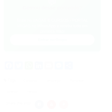
💬
Gostou desse conteúdo?
Entre no VAGAS E CURSOS - PORTAL
VAGAS no WhatsApp e receba tudo em
primeira mão!
Entrar no Grupo
Facebook
Twitter
WhatsApp
LinkedIn
Email
Messenger
Share
Tags
Consultor
emprego
Fortaleza
interno
vendas
Share this post