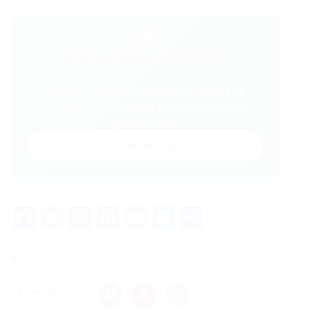
💬
Gostou desse conteúdo?
Entre no VAGAS E CURSOS - PORTAL
VAGAS no WhatsApp e receba tudo em
primeira mão!
Entrar no Grupo
Facebook
Twitter
WhatsApp
LinkedIn
Email
Messenger
Share
Tags
bibliotecario
emprego
Fortaleza
Share this post