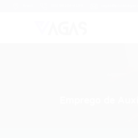
Brasil
(85) 98104-4139
vagas@portalvagas
Emprego de Auxil