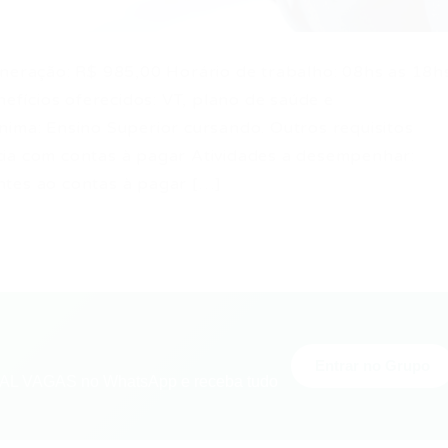
uneração: R$ 985,00 Horário de trabalho: 08hs as 18h
nefícios oferecidos: VT, plano de saúde e
nima: Ensino Superior cursando. Outros requisitos
cia com contas à pagar Atividades a desempenhar:
ntes ao contas à pagar […]
Entrar no Grupo
L VAGAS no WhatsApp e receba tudo