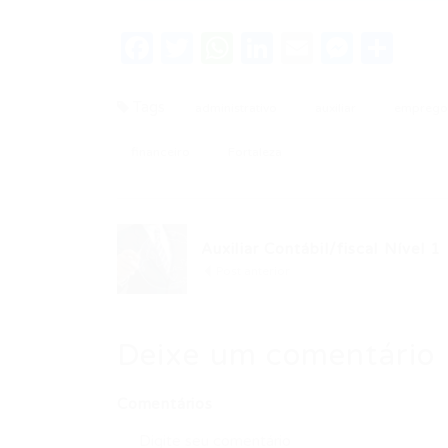
Facebook
Twitter
WhatsApp
LinkedIn
Email
Messe
Sha
Tags
administrativo
auxiliar
emprego
financeiro
Fortaleza
Auxiliar Contábil/fiscal Nível 1
Post anterior
Deixe um comentário
Comentários