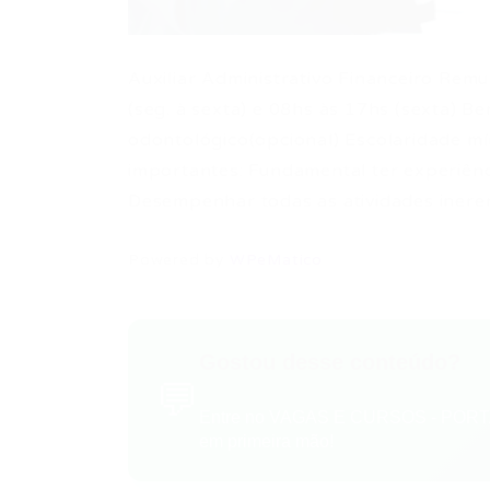
Auxiliar Administrativo Financeiro Rem
(seg. à sexta) e 08hs às 17hs (sexta) Be
odontológico(opcional) Escolaridade mí
importantes: Fundamental ter experiên
Desempenhar todas as atividades inere
Powered by
WPeMatico
Gostou desse conteúdo?
💬
Entre no VAGAS E CURSOS - PORTA
em primeira mão!