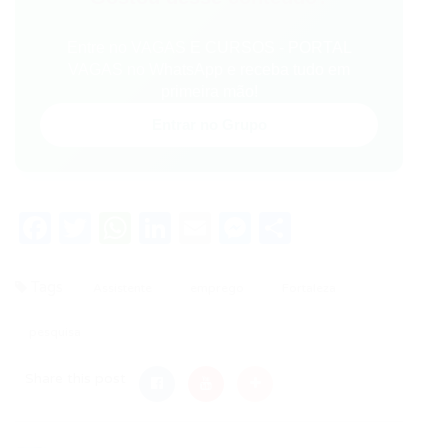
Entre no VAGAS E CURSOS - PORTAL
VAGAS no WhatsApp e receba tudo em
primeira mão!
Entrar no Grupo
Facebook
Twitter
WhatsApp
LinkedIn
Email
Messenger
Share
Tags
Assistente
emprego
Fortaleza
pesquisa
Share this post