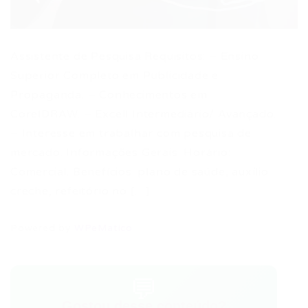
Assistente de Pesquisa Requisitos: – Ensino
Superior Completo em Publicidade e
Propaganda. – Conhecimentos em
CorelDRAW. – Excell Intermediário/ Avançado.
– Interesse em trabalhar com pesquisa de
mercado. Informações Gerais: Horário:
Comercial. Benefícios: plano de saúde, auxílio
creche, refeitório no […]
Powered by
WPeMatico
💬
Gostou desse conteúdo?