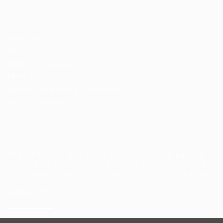
Candidatos / Vagas
Sobre nós
Fale Conosco
Encontre sua vaga
Minha conta
Encontre Empresas e Recrutadores
Entrar/ Cadastrar
Fale conosco
Tem dúvidas ou precisa de ajuda? Nossa equipe está
pronta para atender você! Entre em contato conosco
pelo e-mail ou através do formulário disponível no site.
(85)981044140
vagas@portalvagas.com