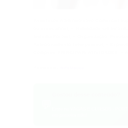
Assistente Administrativo Comercial Su
ou áreas afins); – Habilidade em Inform
Sistema Fortes); – Organização, Proativ
Relacionamento Interpessoal; – Experiê
Compras. PRINCIPAIS ATIVIDADES: – At
Powered by
WPeMatico
Gostou desse conteúdo?
💬
Entre no VAGAS E CURSOS - PORTA
em primeira mão!