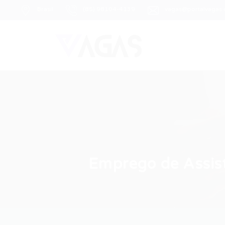
Brasil
(85) 98104-4139
vagas@portalvagas
Emprego de Assist