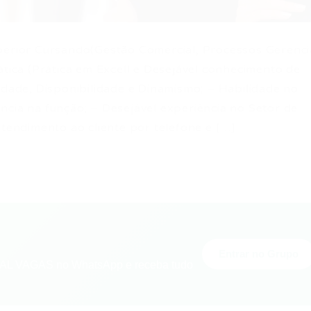
perior Cursando(Gestão Comercial, Processos Gerenci
ática (Prática em Excell e Desejável conhecimento de
idade, Disponibilidade e Dinamismo; – Habilidade no
ncia na função; – Desejável experiência no Setor de
endimento ao cliente por telefone e […]
Entrar no Grupo
L VAGAS no WhatsApp e receba tudo