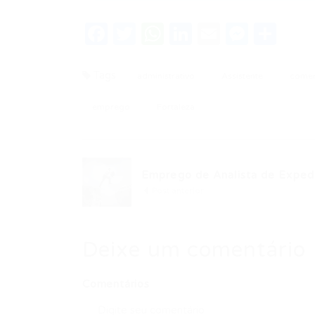
Facebook
Twitter
WhatsApp
LinkedIn
Email
Messe
Sha
Tags
administrativo
Assistente
comer
emprego
Fortaleza
Emprego de Analista de Expedi
Post anterior
Deixe um comentário
Comentários