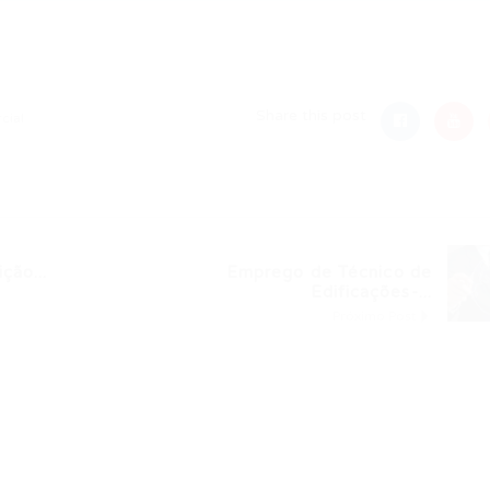
nger
re
Share this post
cial
ção...
Emprego de Técnico de
Edificações-...
Próximo Post