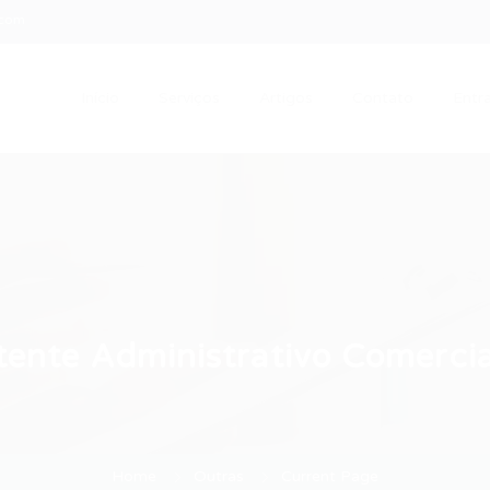
.com
Início
Serviços
Artigos
Contato
Entra
ente Administrativo Comercia
Home
Outras
Current Page