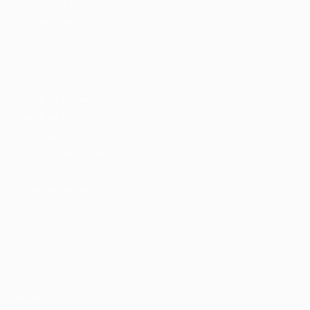
Fale com a Recrutadora
© 2024 PortalVagas.com
Recrutador / Empresas
Pacote de Vagas
Pacote de Currículos
Enviar vaga
Encontre candidados
Perfil da Empresa
Gestão de Vagas
Candidatos / Vagas
Sobre nós
Fale Conosco
Encontre sua vaga