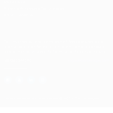
Minha conta
Encontre Empresas e Recrutadores
Entrar/ Cadastrar
Fale conosco
Tem dúvidas ou precisa de ajuda? Nossa equipe está
pronta para atender você! Entre em contato conosco
pelo e-mail ou através do formulário disponível no site.
(85)981044140
vagas@portalvagas.com
Todos os direitos reservados © 2012 Portal Vagas.