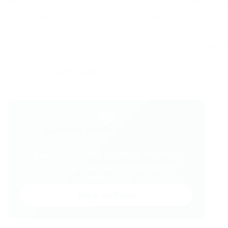
http://www.vaganordeste.com.br/2015/07/empreg
coordenador-de-restaurante-fortaleza-ce-
4.html
http://www.vaganordeste.com.br/ceara/fortaleza/f
Powered by
WPeMatico
💬
Gostou desse conteúdo?
Entre no VAGAS E CURSOS - PORTAL
VAGAS no WhatsApp e receba tudo em
primeira mão!
Entrar no Grupo