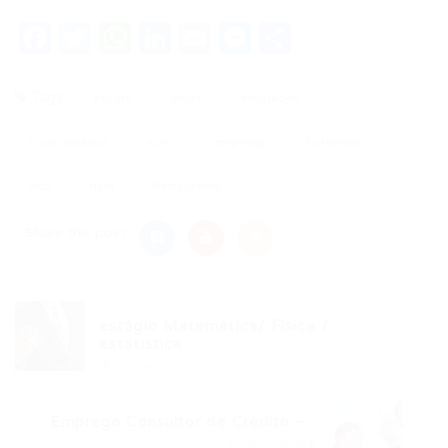
Facebook
Twitter
WhatsApp
LinkedIn
Email
Messenger
Share
Tags
aacute
atilde
atividades
Coordenador
ecirc
emprego
Fortaleza
http
ncia
Restaurante
Share this post
estágio Matemática/ Física /
estatística
Post anterior
Emprego Consultor de Crédito –...
Próximo Post