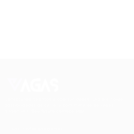
Conectando talentos a oportunidades. Explore novas
possibilidades de carreira com milhares de vagas
disponíveis.
Seu futuro começa aqui.
Cursos Profissionalizantes
|