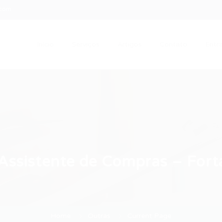
.com
Início
Serviços
Artigos
Contato
Entra
ssistente de Compras – Fort
Home
Outras
Current Page