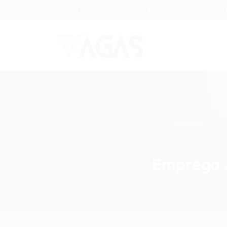
Brasil
(85) 98104-4139
vagas@portalvagas
Emprego A