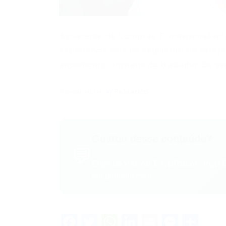
Assistente de Compras É indispensável 
experiência seja no segmento do varej
andamento. Jornada de trabalho: De seg
Powered by
WPeMatico
Gostou desse conteúdo?
💬
Entre no VAGAS E CURSOS - PORTA
em primeira mão!
Facebook
Twitter
WhatsApp
LinkedIn
Email
Messe
Sha