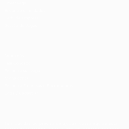
Enviar vaga
Encontre candidados
Perfil da Empresa
Gestão de Vagas
Candidatos / Vagas
Sobre nós
Fale Conosco
Encontre sua vaga
Minha conta
Encontre Empresas e Recrutadores
Entrar/ Cadastrar
Fale conosco
Tem dúvidas ou precisa de ajuda? Nossa equipe está