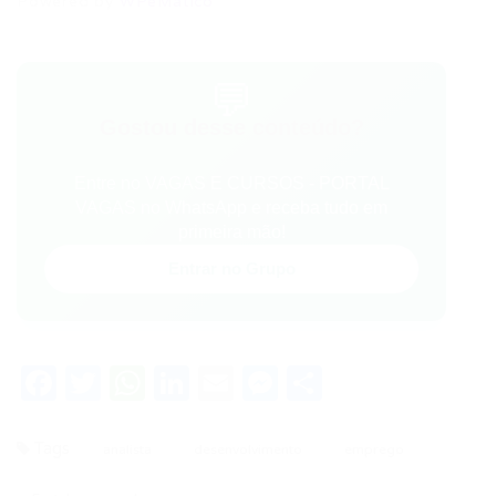
Powered by
WPeMatico
💬
Gostou desse conteúdo?
Entre no VAGAS E CURSOS - PORTAL
VAGAS no WhatsApp e receba tudo em
primeira mão!
Entrar no Grupo
Facebook
Twitter
WhatsApp
LinkedIn
Email
Messenger
Share
Tags
analista
desenvolvimento
emprego