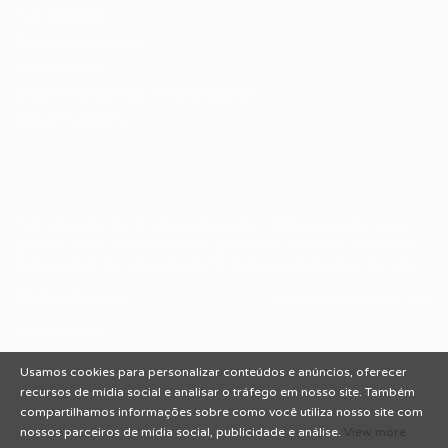
Fale Conosco
Encontre sua vaga
Minha conta
Encontre Empresas e Recrutadores
Entrar/ Cadastrar
Fale conosco
Tem dúvidas ou precisa de ajuda? Nossa equipe está
pronta para atender você! Entre em contato conosco
pelo e-mail ou através do formulário disponível no site.
(85)981044140
vagas@portalvagas.com
Usamos cookies para personalizar conteúdos e anúncios, oferecer
recursos de mídia social e analisar o tráfego em nosso site. Também
compartilhamos informações sobre como você utiliza nosso site com
nossos parceiros de mídia social, publicidade e análise.
View more