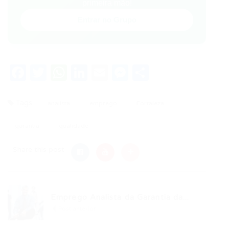
primeira mão!
Entrar no Grupo
Facebook
Twitter
WhatsApp
LinkedIn
Email
Messenger
Share
Tags
analista
emprego
Fortaleza
garantia
qualidade
Share this post
Emprego Analista da Garantia da...
Post anterior