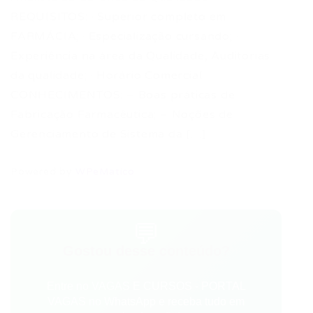
REQUISITOS: · Superior completo em
FARMÁCIA; · Especialização cursando; ·
Experiência na área da Qualidade, Auditorias
da qualidade; · Horário Comercial
CONHECIMENTOS: – Boas práticas de
Fabricação Farmacêutica; – Noções de
Gerenciamento de Sistema da […]
Powered by
WPeMatico
💬
Gostou desse conteúdo?
Entre no VAGAS E CURSOS - PORTAL
VAGAS no WhatsApp e receba tudo em