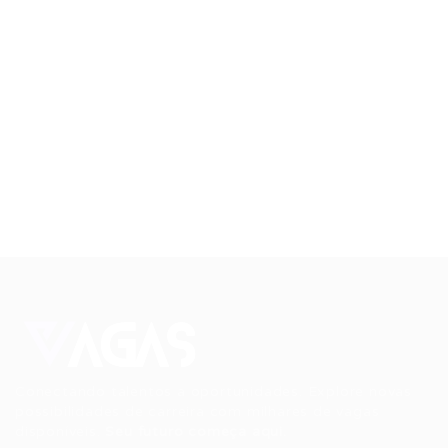
Conectando talentos a oportunidades. Explore novas
possibilidades de carreira com milhares de vagas
disponíveis.
Seu futuro começa aqui.