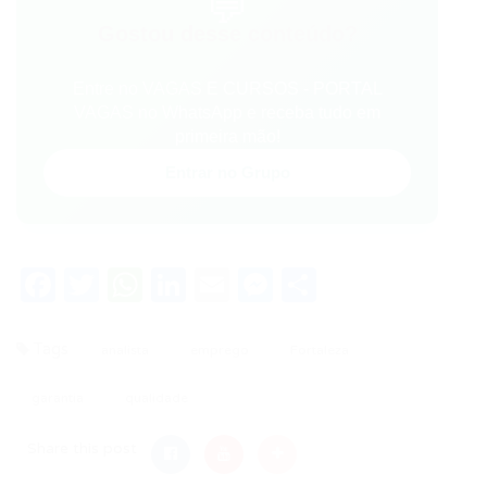
💬
Gostou desse conteúdo?
Entre no VAGAS E CURSOS - PORTAL
VAGAS no WhatsApp e receba tudo em
primeira mão!
Entrar no Grupo
Facebook
Twitter
WhatsApp
LinkedIn
Email
Messenger
Share
Tags
analista
emprego
Fortaleza
garantia
qualidade
Share this post