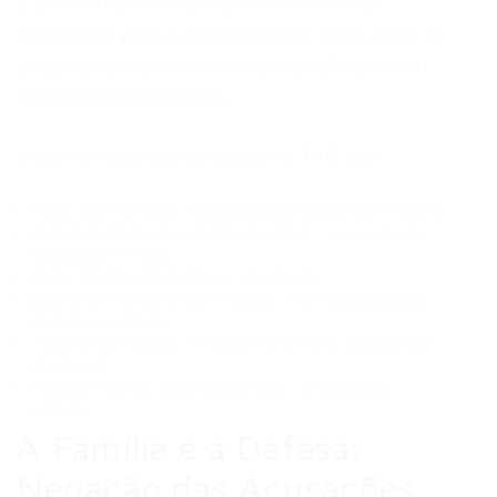
e providenciar a aquisição de um imóvel
residencial para a trabalhadora. Além disso, o
pagamento de salário e indenização deve ser
iniciado imediatamente.
Os envolvidos identificados no TAC são:
Paulo Martins Brasil – aposentado, casado com Aurora;
Aurora Dalva Bastos de Alencar Brasil – aposentada,
casada com Paulo;
Paulo Martins Brasil Filho – advogado;
Zaamarah Alencar Brasil Andrade – servidora pública,
casada com Tiago;
Tiago Silva Andrade – médico veterinário, casado com
Zaamarah;
Nayarah Alencar Brasil Magalhães – empregada
pública.
A Família e a Defesa:
Negação das Acusações