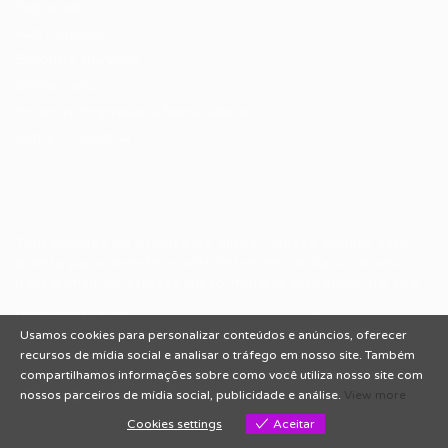
Sobre nós
Fale Conosco
Encontre sua vaga
Minha conta
Encontre Empresas e Recrutadores
Entrar/ Cadastrar
Fale conosco
Tem dúvidas ou precisa de ajuda? Nossa equipe está
pronta para atender você! Entre em contato conosco
pelo e-mail ou através do formulário disponível no site.
(85)981044140
vagas@portalvagas.com
Usamos cookies para personalizar conteúdos e anúncios, oferecer
recursos de mídia social e analisar o tráfego em nosso site. Também
compartilhamos informações sobre como você utiliza nosso site com
nossos parceiros de mídia social, publicidade e análise.
View more
Cookies settings
Aceitar