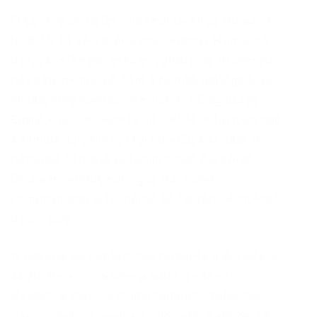
O Centro de Referência em Direitos Humanos
(CRDH) da Secretaria dos Direitos Humanos
do Ceará (Sedih) está envolvido no processo
de reaproximação com a família biológica da
vítima, cujo vínculo se encontra fragilizado.
Emilie Kluwen, técnica do CRDH, informou que
a família da vítima já foi identificada, mas os
detalhes sobre o paradeiro dos parentes
foram mantidos em sigilo para não
comprometer o trabalho de restabelecimento
do vínculo.
A história da exploração remonta à década de
1970. De acordo com a auditora Maria
Neuzeli, a mãe da vítima também trabalhou
para a mesma família exploradora até os 14