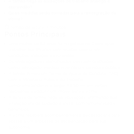
A família nega as acusações de trabalho análogo à
escravidão?
Quais medidas serão tomadas para a reintegração da
vítima?
⏱ Tempo de leitura: 7 minutos
Pontos Principais
Uma mulher de 62 anos foi resgatada no Ceará após
trabalhar por 55 anos sem receber salário, em
condições análogas à escravidão.
Os empregadores identificados possuem profissões
como advogado, médico veterinário e servidora pública.
A família firmou um Termo de Ajuste de Conduta (TAC)
com o Ministério Público do Trabalho,
comprometendo-se a pagar R$ 50 mil em verbas
rescisórias e adquirir um imóvel para a vítima.
A defesa da família nega as acusações, afirmando que
a relação era de cuidado e afeto, com remuneração e
benefícios.
A vítima receberá acompanhamento psicossocial e terá
acesso a um processo de escolarização para sua
autonomia.