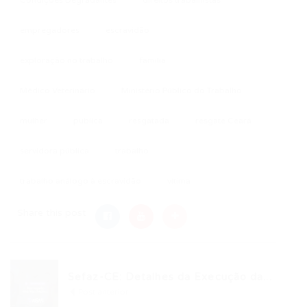
Condições Degradantes
direitos trabalhistas
empregadores
escravidão
exploração no trabalho
família
Médico Veterinário
Ministério Público do Trabalho
mulher
publica
resgatada
resgate Ceará
servidora pública
trabalho
trabalho análogo à escravidão
vítima
Share this post
Sefaz-CE: Detalhes da Execução da...
Post anterior