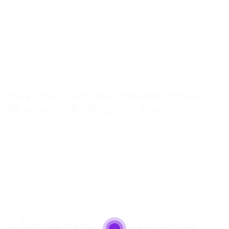
Tiago Silva Andrade (médico veterinário) e
Nayarah Alencar Brasil Magalhães
(empregada pública). Eles firmaram um Termo
de Ajuste de Conduta com o Ministério Público
do Trabalho.
Qual foi o acordo firmado com o
Ministério Público do Trabalho?
O acordo prevê a regularização dos
recolhimentos previdenciários, o pagamento
de R$ 50 mil em verbas rescisórias e a
aquisição de um imóvel residencial para a
trabalhadora. O pagamento de salário e
indenização deve ser iniciado imediatamente.
A família nega as acusações de