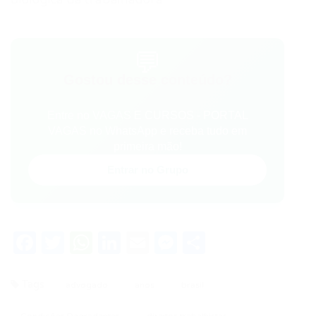
biológica da trabalhadora.
💬
Gostou desse conteúdo?
Entre no VAGAS E CURSOS - PORTAL
VAGAS no WhatsApp e receba tudo em
primeira mão!
Entrar no Grupo
Facebook
Twitter
WhatsApp
LinkedIn
Email
Messenger
Share
Tags
advogado
anos
brasil