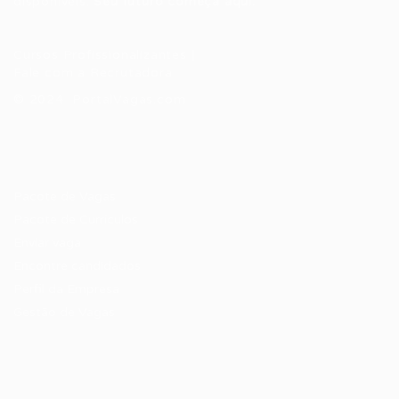
disponíveis.
Seu futuro começa aqui.
Cursos Profissionalizantes
|
Fale com a Recrutadora
© 2024 PortalVagas.com
Recrutador / Empresas
Pacote de Vagas
Pacote de Currículos
Enviar vaga
Encontre candidados
Perfil da Empresa
Gestão de Vagas
Candidatos / Vagas