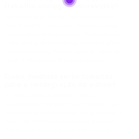
trabalho análogo à escravidão?
Sim, a defesa da família, representada pelo
escritório BFB Advogados Associados, nega
veementemente as acusações, afirmando que
a relação era de convivência, cuidado e afeto,
com remuneração, férias regulares, plano de
saúde e recolhimentos previdenciários.
Quais medidas serão tomadas
para a reintegração da vítima?
A vítima receberá acompanhamento
psicossocial e terá acesso a um processo de
escolarização para construir sua autonomia. O
Centro de Referência em Direitos Humanos
trabalha na reaproximação com a família