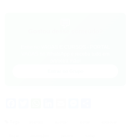
💬
Gostou desse conteúdo?
Entre no VAGAS E CURSOS - PORTAL
VAGAS no WhatsApp e receba tudo em
primeira mão!
Entrar no Grupo
Facebook
Twitter
WhatsApp
LinkedIn
Email
Messenger
Share
Tags
abertas
auditor
edital
estadual
fiscal
inscrições
janeiro
sefaz