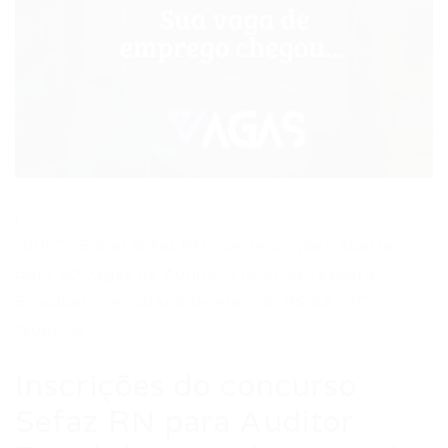
{
“title”: “Edital Sefaz RN com inscrições abertas
para 50 vagas de Auditor Fiscal do Tesouro
Estadual com salário de mais de R$ 32 mil”,
“subtitle”: “
Inscrições do concurso
Sefaz RN para Auditor