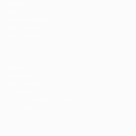
Pacote de Currículos
Enviar vaga
Encontre candidados
Perfil da Empresa
Gestão de Vagas
Candidatos / Vagas
Sobre nós
Fale Conosco
Encontre sua vaga
Minha conta
Encontre Empresas e Recrutadores
Entrar/ Cadastrar
Fale conosco