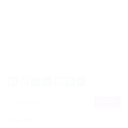
Facebook
Twitter
WhatsApp
LinkedIn
Email
Messenger
Share
Veja mais