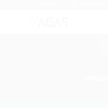
Brasil
(85) 98104-4139
vagas@portalvagas
Whats