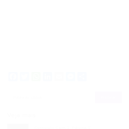
Facebook
Twitter
WhatsApp
LinkedIn
Email
Messenger
Share
Veja mais
Currículo Com 1 Página É...