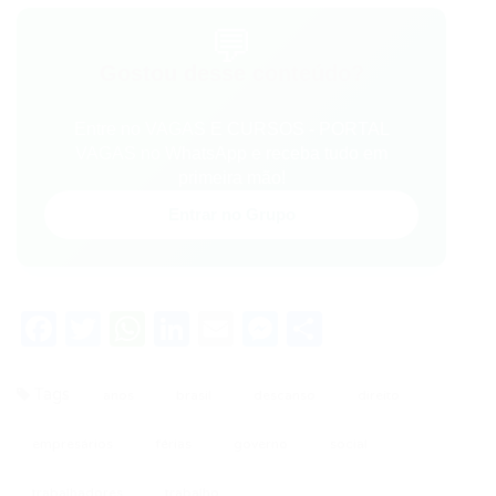
💬
Gostou desse conteúdo?
Entre no VAGAS E CURSOS - PORTAL
VAGAS no WhatsApp e receba tudo em
primeira mão!
Entrar no Grupo
Facebook
Twitter
WhatsApp
LinkedIn
Email
Messenger
Share
Tags
anos
brasil
descanso
direito
empresários
férias
governo
social
trabalhadores
trabalho