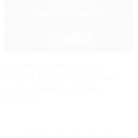
Conheça a origem do
direito às férias no Brasil
e seu impacto social e
político
Exatamente
há 100 anos
, no dia 24 de
dezembro de 1925, foi promulgada a
primeira
lei que assegurava férias remuneradas aos
trabalhadores brasileiros
, um marco