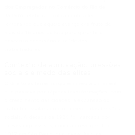
dos Empregados no Comércio do Rio de
Janeiro
celebrou publicamente a lei,
lembrando que aquele avanço era fruto de
mais de 15 anos de luta para garantir o
descanso necessário à saúde dos
trabalhadores.
Contexto da aprovação: pressões
sociais e medo das elites
O direito às férias surgiu em meio a um Brasil
que passava por rápidas transformações, com
o crescimento das cidades, a expansão do
trabalho assalariado e o aumento das tensões
sociais. A década de 1920 foi marcada por
greves expressivas, como a greve geral de
1917 em São Paulo, que levava às ruas