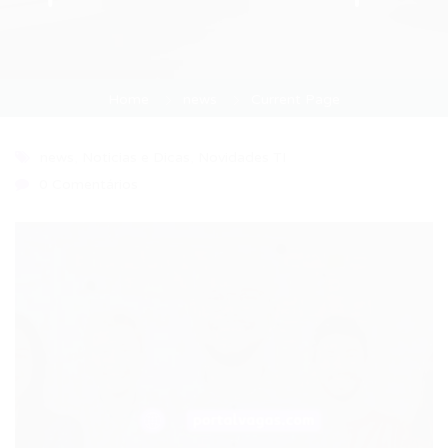
Home
news
Current Page
news
,
Noticias e Dicas
,
Novidades TI
0 Comentários