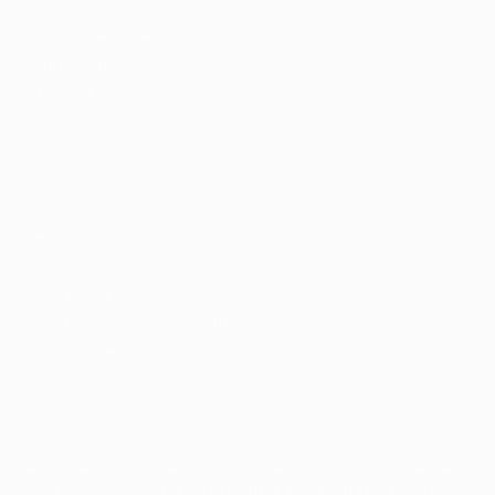
Enviar vaga
Encontre candidados
Perfil da Empresa
Gestão de Vagas
Candidatos / Vagas
Sobre nós
Fale Conosco
Encontre sua vaga
Minha conta
Encontre Empresas e Recrutadores
Entrar/ Cadastrar
Fale conosco
Tem dúvidas ou precisa de ajuda? Nossa equipe está
pronta para atender você! Entre em contato conosco