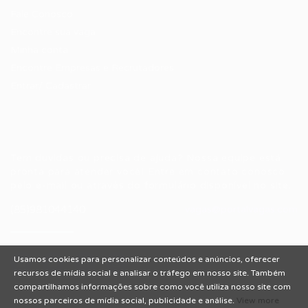
Fale Conosco
Encontre sua vaga
Minha conta
Encontre Empresas e Recrutadores
Entrar/ Cadastrar
Fale conosco
Tem dúvidas ou precisa de ajuda? Nossa equipe está
pronta para atender você! Entre em contato conosco
pelo e-mail ou através do formulário disponível no site.
(85)981044140
vagas@portalvagas.com
Usamos cookies para personalizar conteúdos e anúncios, oferecer
recursos de mídia social e analisar o tráfego em nosso site. Também
compartilhamos informações sobre como você utiliza nosso site com
nossos parceiros de mídia social, publicidade e análise.
View more