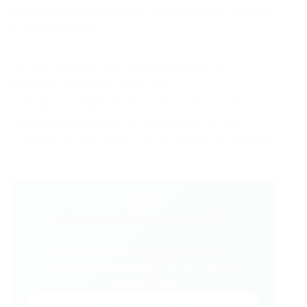
uma comunicação maior entre clientes, lojistas
e administração.
Os interessados (as) deverão enviar o
currículo no corpo do e-mail:
selecaoriomar@hotmail.com
, com o nome
COORDENADOR DE ATENDIMENTO AO
CLIENTE no assunto, com a pretensão salarial.
💬
Gostou desse conteúdo?
Entre no VAGAS E CURSOS - PORTAL
VAGAS no WhatsApp e receba tudo em
primeira mão!
Entrar no Grupo