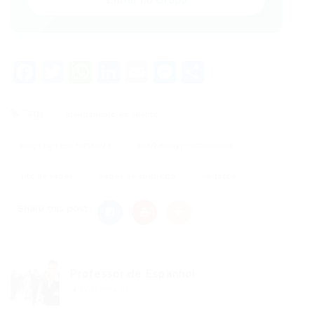
Facebook
Twitter
WhatsApp
LinkedIn
Email
Messenger
Share
Tags
atendimento ao cliente
emprego em fortaleza
marketing promocional
site de vagas
vagas de emprego
vagasce
Share this post
Professor de Espanhol
Post anterior