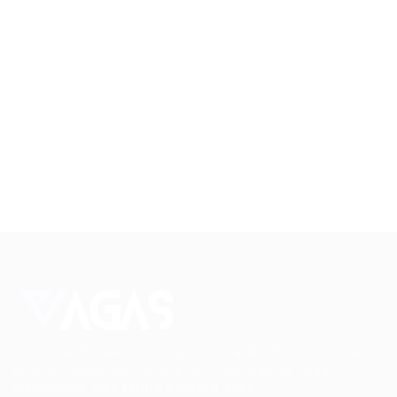
Conectando talentos a oportunidades. Explore novas
possibilidades de carreira com milhares de vagas
disponíveis.
Seu futuro começa aqui.