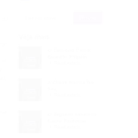
l do
Veja mais
nge
O Currículo Certo:
Quantas Páginas...
 um
Read Article
7,
ida
A Chave Mestra Do
Seu...
Read Article
ual.
O Segredo Revelado:
Como Encontrar...
Read Article