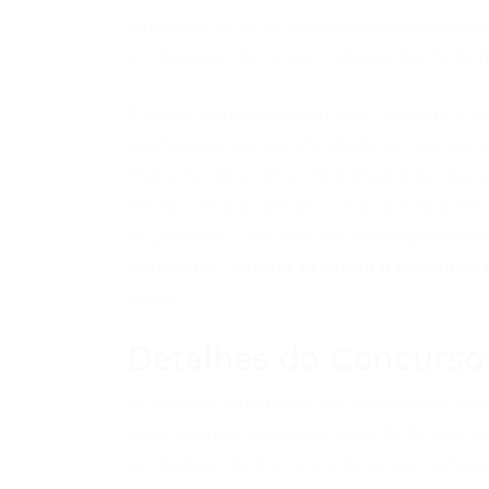
certames anteriores demonstra a impor
atribuições do cargo, independentemen
É importante ressaltar que, embora a g
conhecimento aprofundado em temas esp
trabalho de análise de editais e prepa
estudo de disciplinas como direito admin
de pessoas costuma ser recompensador
correlatas,
confira também o concurso 
vagas.
Detalhes do Concurso
O certame atual foca na carreira de Ana
mais recente realizado pelo TCDF em 20
de Auditor de Controle Externo, també