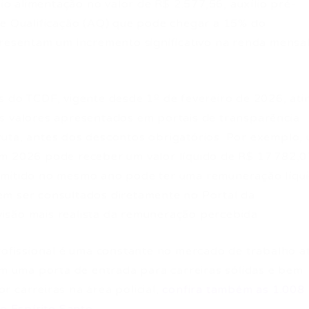
lio alimentação no valor de R$ 2.577,56, auxílio pré-
de Qualificação (AQ) que pode chegar a 15% do
presentam um incremento significativo na renda mensa
s do TCDF, vigente desde 1º de fevereiro de 2026, ati
s valores apresentados em portais de transparência
uta, antes dos descontos obrigatórios. Por exemplo,
m 2026 pode receber um valor líquido de R$ 17.782,0
dmitido no mesmo ano pode ter uma remuneração líqu
em ser consultados diretamente no Portal da
isão mais realista da remuneração percebida.
rofissional é uma constante no mercado de trabalho at
 uma porta de entrada para carreiras sólidas e bem
 carreiras na área policial,
confira também as 1.008