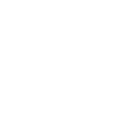
rer
tos
o
ita,