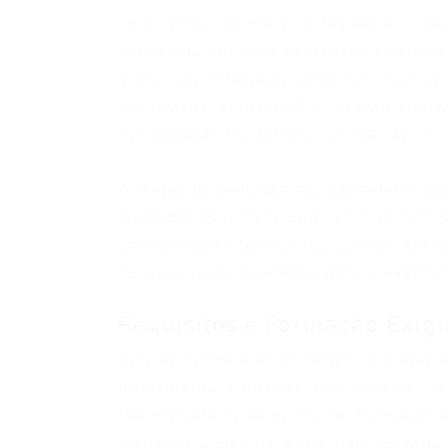
uma carreira pública de destaque. A s
conhecida por seus processos seletivos
a uma das cobiçadas vagas de Analista 
aos prazos: as inscrições estarão aber
participação foi definida em R$ 148,00.
A etapa de avaliação dos candidatos e
aplicadas as provas objetiva e discursi
conhecimento técnico dos concorrentes
competências essenciais para o exercíci
Requisitos e Formação Exig
Para se candidatar ao cargo de Analista
fundamental é possuir nível superior d
flexibilidade na exigência de formação 
tornando a disputa ainda mais acirrada