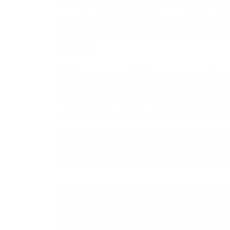
disso, os aprovados terão direito a auxí
escolar de R$ 1.357,49 e um Adicional 
vencimento básico. Esses adicionais re
servidor.
O teto remuneratório para os servidore
R$ 41.845,49. É importante notar que o
muitas vezes refletem a remuneração br
Auditor de Controle Externo admitido e
enquanto um Analista Administrativo a
de R$ 12.512,87. Esses dados, que pod
Transparência do TCDF, oferecem uma v
A busca por estabilidade financeira e p
Concursos como o do TCDF representam
remuneradas. Para quem se interessa por