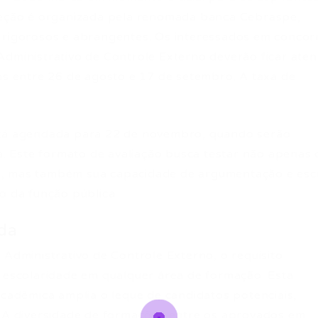
eleção é organizada pela renomada banca Cebraspe,
 rigorosos e abrangentes. Os interessados em concor
Administrativo de Controle Externo deverão ficar aten
tas entre 26 de agosto e 17 de setembro. A taxa de
stá agendada para 22 de novembro, quando serão
va. Este formato de avaliação busca testar não apenas 
, mas também sua capacidade de argumentação e escr
o da função pública.
ida
 Administrativo de Controle Externo, o requisito
e escolaridade em qualquer área de formação. Esta
acadêmica amplia o leque de candidatos potenciais,
. A diversidade de formações entre os aprovados em