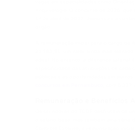
vagas em especialidades como Orientação
Arquivologia. O concurso de 2026, que 
1º de abril de 2027, demonstra a conti
órgão.
A remuneração inicial para o cargo de 
21.183,51, um valor ainda mais elevado
edital. No entanto, a diferença salaria
especificidade das atribuições de cada
públicos e as oportunidades em outros
concursos em Pernambuco
, com 5.337 
Remuneração e Benefícios A
Os servidores do TCDF desfrutam de uma
o salário base, mas também uma série de
Controle Externo, a remuneração inicia