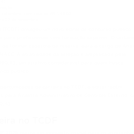
,41.
rmação.
e setembro, com taxa de R$ 148,00.
ara 22 de novembro.
l (TCDF) divulgou um novo edital de concurso público,
 para profissionais com formação superior. O certam
m de formar cadastro de reserva, para o cargo de Anal
NACE. A atratividade da seleção é amplificada pela
.990,41, um atrativo considerável para quem busca
iço público.
portunidades de carreira no TCDF, o edital recém-
s para Analista Administrativo de Controle Externo, 
0,41.
eira no TCDF
DF 2026 marca um momento crucial para os aspirantes