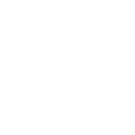
e
ista
com
 a