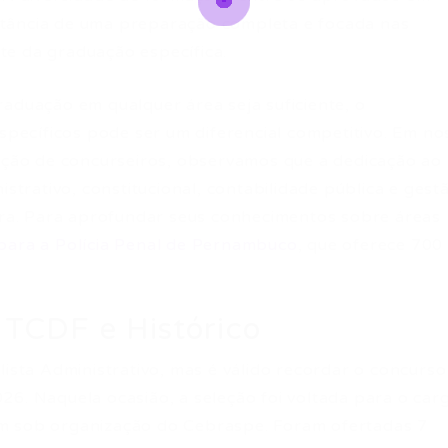
tância de uma preparação completa e focada nas
te da graduação específica.
raduação em qualquer área seja suficiente, o
ecíficos pode ser um diferencial competitivo. Em no
ração de concurseiros, observamos que a dedicação ao
istrativo, constitucional, contabilidade pública e gest
a. Para aprofundar seus conhecimentos sobre áreas
para a Polícia Penal de Pernambuco
, que oferece 700
 TCDF e Histórico
lista Administrativo, mas é válido recordar o concurso
26. Naquela ocasião, a seleção foi voltada para o car
m sob organização do Cebraspe. Foram ofertadas 7