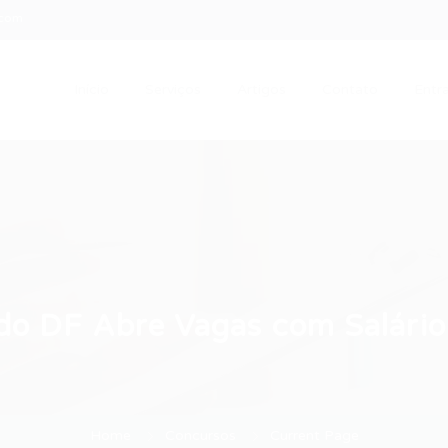
.com
Início
Serviços
Artigos
Contato
Entra
do DF Abre Vagas com Salário 
Home
Concursos
Current Page