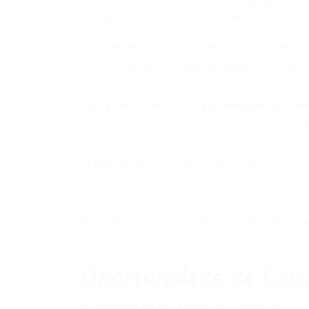
A remuneração inicial oferecida é de R$ 14.990
Exige-se nível superior em qualquer área de fo
As inscrições ocorrem de 26 de agosto a 17 d
Provas objetiva e discursiva estão marcadas p
O Tribunal de Contas do Distrito Federa
oferecendo uma excelente oportunidade
visa preencher 10 vagas imediatas, alé
Administrativo de Controle Externo – A
remuneração inicial, que alcança R$ 14
estabilidade e bons rendimentos no serv
Em resposta direta à busca por novas o
lançado confirma a abertura de 10 vaga
um salário inicial promissor de R$ 14.99
Oportunidade de Carr
A publicação do edital do Concurso TC