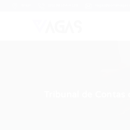
Brasil
(85) 98104-4139
vagas@portalvagas
Tribunal de Contas 