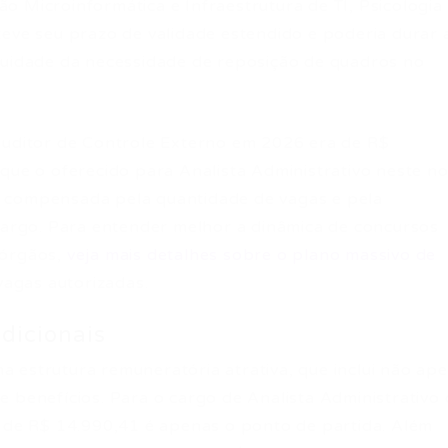
 Microinformática e Infraestrutura de TI, Psicologia
teve seu prazo de validade estendido e poderia durar 
nuidade da necessidade de reposição de quadros no
Auditor de Controle Externo em 2026 era de R$
 que o oferecido para Analista Administrativo neste n
l é compensada pela quantidade de vagas e pela
 cargo. Para entender melhor a dinâmica de concursos
 órgãos,
veja mais detalhes sobre o plano massivo de
vagas autorizadas.
dicionais
 estrutura remuneratória atrativa, que inclui não ap
 benefícios. Para o cargo de Analista Administrativo
l de R$ 14.990,41 é apenas o ponto de partida. Além