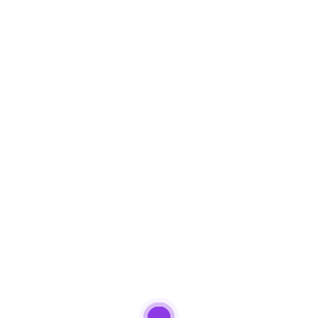
Enfermeiro
Farmacêutico
Farmacêutico – Bioquímico
Fisioterapeuta
Fonoaudiólogo
Médico (generalista)
Nutricionista
Odontólogo
Psicólogo
Terapeuta Ocupacional
Para aqueles com formação de nível médio, as
oportunidades também são expressivas,
abrangendo funções de suporte e técnicas
essenciais para o funcionamento das unidades
de saúde:
Técnico em Enfermagem
Técnico em Radiologia
Técnico em Laboratório
Técnico em Nutrição e Dietética