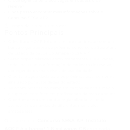
O que significa ter 1.800 vagas em cadastro de
reserva?
Onde posso encontrar mais informações sobre o
Concurso SESA AP?
⏱ Tempo de leitura: 11 minutos
Pontos Principais
O Instituto AOCP foi oficialmente confirmado como a
banca organizadora do próximo concurso da Secretaria
de Estado da Saúde do Amapá (SESA AP).
Serão disponibilizadas aproximadamente 1.800 vagas,
todas destinadas à formação de cadastro de reserva,
abrangendo diversos níveis de escolaridade.
O edital é aguardado para os próximos dias, conforme
sinalizado por autoridades do estado.
As oportunidades contemplam cargos de níveis médio
e superior, com foco em profissionais da área da saúde.
O certame terá um caráter regionalizado, visando
atender às demandas de diferentes municípios
amapaenses.
O aguardado
Concurso SESA AP: Instituto
AOCP é a banca! 1,8 mil vagas CR
está cada