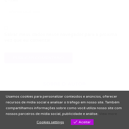
E-mail
Salvar meus dados neste navegador para a próxima
vez que eu comentar.
SOBRE O AUTOR
Usamos cookies para personalizar conteúdos e anúncios, oferecer
recursos de mídia social e analisar o tráfego em nosso site. Também
compartilhamos informações sobre como você utiliza nosso site com
nossos parceiros de mídia social, publicidade e análise.
View more
Cookies settings
Aceitar