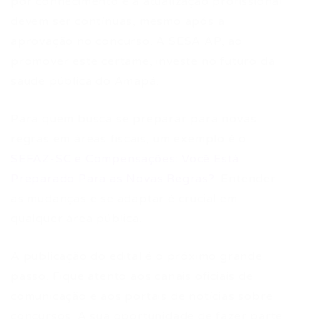
por conhecimento e a atualização profissional
devem ser contínuas, mesmo após a
aprovação no concurso. A SESA AP, ao
promover este certame, investe no futuro da
saúde pública do Amapá.
Para quem busca se preparar para novas
regras em áreas fiscais, um exemplo é o
SEFAZ-SC e Compensações: Você Está
Preparado Para as Novas Regras?
. Entender
as mudanças e se adaptar é crucial em
qualquer área pública.
A publicação do edital é o próximo grande
passo. Fique atento aos canais oficiais de
comunicação e aos portais de notícias sobre
concursos. A sua oportunidade de fazer parte