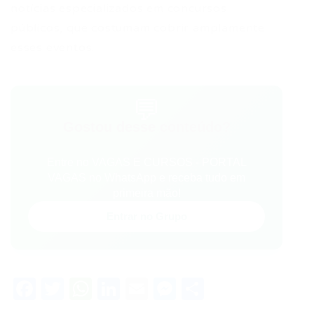
notícias especializados em concursos
públicos, que costumam cobrir amplamente
esses eventos.
💬
Gostou desse conteúdo?
Entre no VAGAS E CURSOS - PORTAL
VAGAS no WhatsApp e receba tudo em
primeira mão!
Entrar no Grupo
Facebook
Twitter
WhatsApp
LinkedIn
Email
Messenger
Share