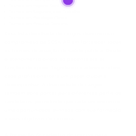
Técnico em Higiene Dental
Técnico em Segurança do Trabalho
Técnico em Patologia Clínica
Técnico em Prótese Dentária
Essa lista detalhada de cargos demonstra o
compromisso da SESA AP em fortalecer todas
as frentes de atuação da saúde pública. Desde
o atendimento direto ao paciente até as
funções de apoio diagnóstico e administrativo,
cada profissional terá um papel crucial a
desempenhar. A diversidade de cargos
também abre portas para diferentes perfis de
candidatos, permitindo que cada um encontre
uma oportunidade alinhada com sua formação
e seus objetivos de carreira.
A formação de cadastro de reserva para