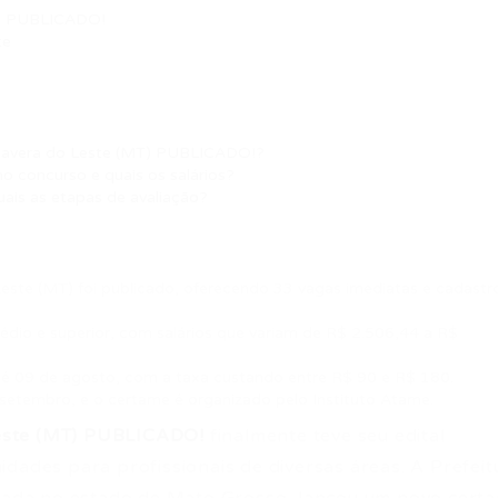
T) PUBLICADO!
te
imavera do Leste (MT) PUBLICADO!?
o concurso e quais os salários?
ais as etapas de avaliação?
este (MT) foi publicado, oferecendo 33 vagas imediatas e cadastr
dio e superior, com salários que variam de R$ 2.506,44 a R$
até 09 de agosto, com a taxa custando entre R$ 90 e R$ 180.
 setembro, e o certame é organizado pelo Instituto Atame.
este (MT) PUBLICADO!
finalmente teve seu edital
dades para profissionais de diversas áreas. A Prefeit