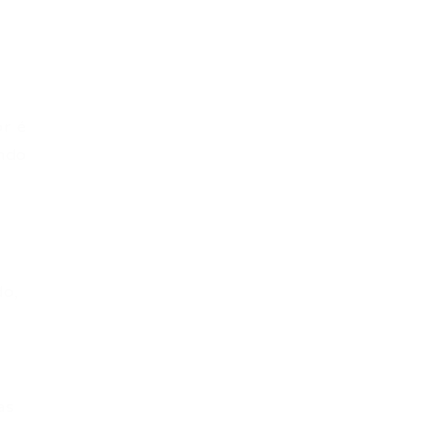
.
or é
indo
do,
as