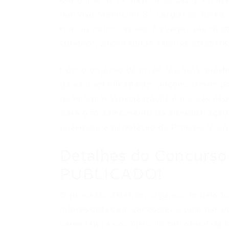
Municipal de Primavera do Leste, loca
que visa preencher 33 cargos de forma 
futuras convocações. As vagas são dest
superior, prometendo salários atrativo
Com o objetivo de atrair talentos quali
gama diversificada de funções, desde p
demandam especialização em áreas espec
para o fortalecimento da administração 
qualidade à população de Primavera do 
Detalhes do Concurso
PUBLICADO!
O processo seletivo, organizado pelo In
interessados em concorrer a uma das va
candidatura por meio do site oficial d