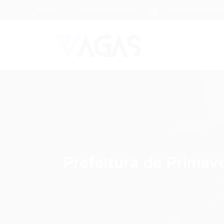
Brasil
(85) 98104-4139
vagas@portalvagas
Prefeitura de Primav