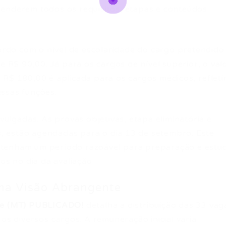
eenderem todos os requisitos, etapas e conteúdos
cordo com o nível de escolaridade do cargo pretendido
e R$ 90,00. Já para os cargos de nível superior, o val
 R$ 180,00 é aplicada para os cargos médicos, reflet
ssas funções.
vulgadas. As provas objetivas, etapa eliminatória e
os, estão agendadas para o dia 13 de setembro. Este
 tenham um período razoável para preparação e estu
 no dia da avaliação.
Uma Visão Abrangente
te (MT) PUBLICADO!
detalha a distribuição das 33 vag
 os diversos cargos. A remuneração inicial varia