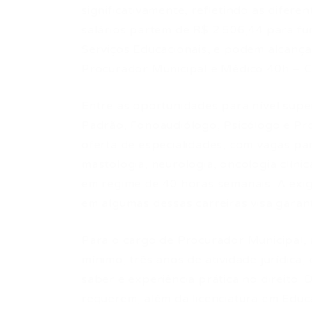
significativamente, refletindo as difere
salários partem de R$ 2.506,44 para fu
Serviços Educacionais, e podem alcança
Procurador Municipal e Médico 40h – Cl
Entre as oportunidades para nível sup
Padrão, Fonoaudiólogo, Psicólogo e Pr
oferta de especialidades, com vagas par
mastologia, neurologia, oncologia clínica
em regime de 40 horas semanais. A exig
em algumas dessas carreiras visa garant
Para o cargo de Procurador Municipal, 
mínimo, três anos de atividade jurídica
saber e experiência prática no direito.
requerem, além da licenciatura em Edu