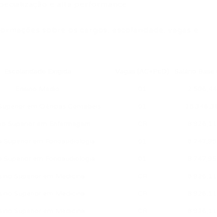
pecialização e alta performance.
nformações sobre os cargos, escolaridade, vagas e
Escolaridade Exigida
Vagas (AC+PcD)
Salário Base 
Ensino Médio
01
2.506,44
Superior em Ciências Contábeis
01
16.346,3
no Superior em Enfermagem
CR
8.926,11
o Superior em Fonoaudiologia
01
8.747,95
o Superior em Fonoaudiologia
01
8.747,95
sino Superior em Medicina
CR
8.926,11
sino Superior em Medicina
CR
8.926,11
sino Superior em Medicina
CR
8.926,11