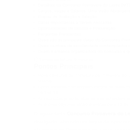
Detalhes do Concurso Primavera do Leste (M
Cargos, Vagas e Salários: Uma Visão Abrangen
Etapas de Avaliação e Seleção
Datas Importantes a Serem Anotadas
Oportunidades de Estudo e Preparação
Perguntas Frequentes
Quais são as principais datas do Concurso Pr
Quais os níveis de escolaridade contemplados n
Quem é a banca organizadora do concurso e qu
⏱ Tempo de leitura: 9 minutos
Pontos Principais
Novo concurso da Prefeitura de Primavera do L
reserva.
Oportunidades contemplam cargos de níveis mé
16.346,38.
As inscrições já estão abertas e se estendem 
As provas objetivas estão previstas para 13 de
O aguardado
Concurso Primavera do L
divulgado, abrindo um leque de oportuni