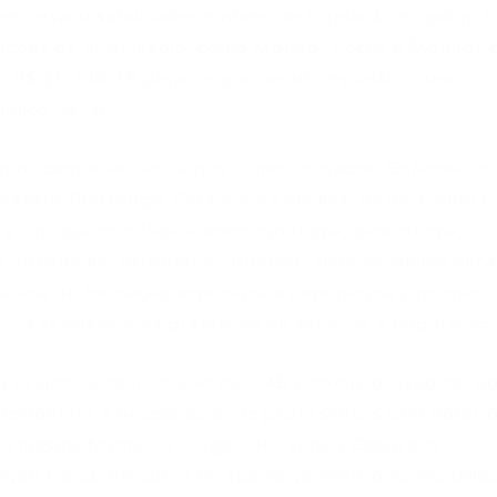
ntes responsabilidades e níveis de formação exigidos. 
nções de nível médio, como Monitor Social e Monitor 
r R$ 16.346,38 para cargos de alto escalão, como
ínico Geral.
erior, destacam-se cargos como Contador, Enfermeiro
ofessor Pedagogo. Para a área médica, há uma ampla
a cirurgia oncológica, endocrinologia, ginecologia,
, ortopedia, psiquiatria, urologia, além de clínico gera
ência de formação específica e experiência profission
ir a excelência na prestação de serviços à população.
a exigência de inscrição na OAB e comprovação de, n
, demonstra a necessidade de profissionais com notóri
 Da mesma forma, os cargos de Técnico Esportivo
cação Física, um curso de aperfeiçoamento na modalid