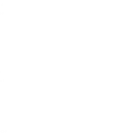
Os
de
l
al
o
o
ade