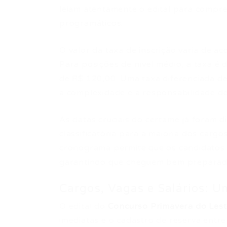
leiam atentamente o edital para compr
programáticos.
O valor da taxa de inscrição varia de a
Para posições de nível médio, a taxa é d
de R$ 120,00. Uma taxa diferenciada de
a complexidade e a responsabilidade de
As datas cruciais do certame já foram di
classificatória para a maioria dos carg
cronograma permite que os candidatos
garantindo que cheguem bem preparados
Cargos, Vagas e Salários: 
O edital do
Concurso Primavera do Les
imediatas e o cadastro de reserva entre