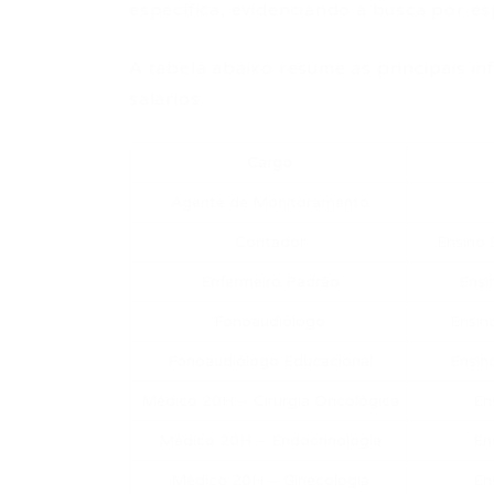
específica, evidenciando a busca por es
A tabela abaixo resume as principais i
salários:
Cargo
Agente de Monitoramento
Contador
Ensino 
Enfermeiro Padrão
Ensi
Fonoaudiólogo
Ensin
Fonoaudiólogo Educacional
Ensin
Médico 20H – Cirurgia Oncológica
En
Médico 20H – Endocrinologia
En
Médico 20H – Ginecologia
En