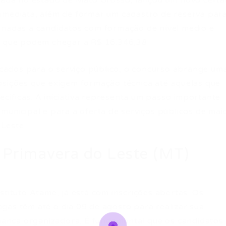
lizada no estado de Mato Grosso, lançou um novo cert
imediata, além de formar um cadastro de reserva par
inadas a candidatos com formação de nível médio e
s que podem chegar a R$ 16.346,38.
ficados para o serviço público, o concurso abrange um
osições que exigem formação técnica até aquelas que
íficas. A iniciativa representa um passo importante
municipal e para a oferta de serviços públicos de mai
Leste.
 Primavera do Leste (MT)
stituto Atame, já está com inscrições abertas. Os
gas têm até o dia 09 de agosto para realizar sua
a banca organizadora. É fundamental que os candidatos