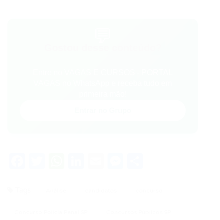
💬
Gostou desse conteúdo?
Entre no VAGAS E CURSOS - PORTAL
VAGAS no WhatsApp e receba tudo em
primeira mão!
Entrar no Grupo
Facebook
Twitter
WhatsApp
LinkedIn
Email
Messenger
Share
Tags
Análise
candidatos
concurso
Concurso Polícia Penal SP
Concursos Públicos SP