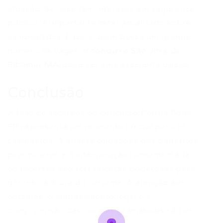
atuação. Se você tem interesse em segurança
pública, é importante estar atualizado sobre
as novidades. E para quem busca um grande
número de vagas, o
concurso São José de
Ribamar MA
pode ser uma excelente opção.
Conclusão
A fase de recursos do concurso Polícia Penal
SP representa um momento crucial para os
candidatos. A análise cuidadosa dos gabaritos
preliminares e a interposição fundamentada
de recursos são ferramentas poderosas para
garantir a lisura do certame. A atenção aos
detalhes, o embasamento legal e a
compreensão das normas gramaticais são os