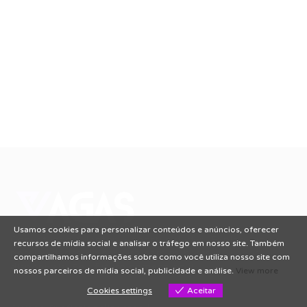
Usamos cookies para personalizar conteúdos e anúncios, oferecer
Conectando talentos a oportunidades. Explore novas
recursos de mídia social e analisar o tráfego em nosso site. Também
possibilidades de carreira com milhares de vagas
compartilhamos informações sobre como você utiliza nosso site com
disponíveis.
Seu futuro começa aqui.
nossos parceiros de mídia social, publicidade e análise.
View more
Cookies settings
Aceitar