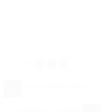
contestações
edital
Gabarito Preliminar
Instituto AOCP
Legislação Penitenciária
Língua Portuguesa
penal
policia
Polícia Penal
questão
recurso
recursos
Recursos Concurso
Share this post
Seu Currículo Está Falando Por...
Post anterior
Checklist Essencial: Concurso Três